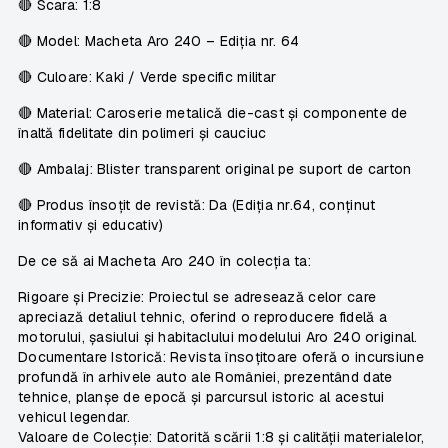
🔴
Scara:
1:8
🔴
Model:
Macheta Aro 240 – Ediția nr. 64
🔴
Culoare:
Kaki / Verde specific militar
🔴
Material:
Caroserie metalică die-cast și componente de
înaltă fidelitate din polimeri și cauciuc
🔴
Ambalaj:
Blister transparent original pe suport de carton
🔴
Produs însoțit de revistă:
Da (Ediția nr.64, conținut
informativ și educativ)
De ce să ai Macheta Aro 240 în colecția ta:
Rigoare și Precizie:
Proiectul se adresează celor care
apreciază detaliul tehnic, oferind o reproducere fidelă a
motorului, șasiului și habitaclului modelului Aro 240 original.
Documentare Istorică:
Revista însoțitoare oferă o incursiune
profundă în arhivele auto ale României, prezentând date
tehnice, planșe de epocă și parcursul istoric al acestui
vehicul legendar.
Valoare de Colecție:
Datorită scării 1:8 și calității materialelor,