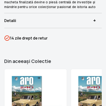
macheta finalizată devine o piesă centrală de investiție și
mândrie pentru orice colecționar pasionat de istoria auto
+
Detalii
SKU
PSIN-06916
14 zile drept de retur
Categorii
Aro 240
Brand
Colectii Libertatea
Din aceeaşi Colectie