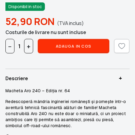
Disponibil in stoc
52,90
RON
(TVA inclus)
Costurile de livrare nu sunt incluse
−
+
ADAUGA IN COS
+
Descriere
Macheta Aro 240 – Ediția nr. 64
Redescoperă mândria ingineriei românești și pornește într-o
aventură tehnică fascinantă alături de familie! Macheta
construibilă
Aro 240
nu este doar o miniatură, ci un proiect
ambițios care îți permite să asamblezi, piesă cu piesă,
simbolul off-road-ului românesc.