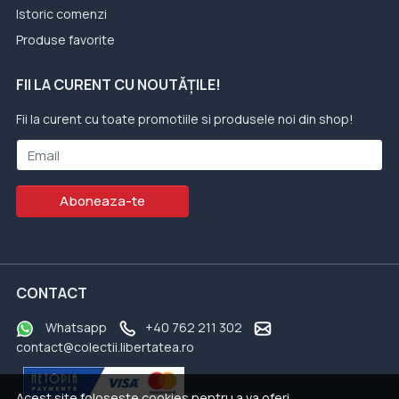
Istoric comenzi
Produse favorite
FII LA CURENT CU NOUTĂȚILE!
Fii la curent cu toate promotiile si produsele noi din shop!
Email
Aboneaza-te
CONTACT
Whatsapp
+40 762 211 302
contact@colectii.libertatea.ro
Acest site foloseste cookies pentru a va oferi