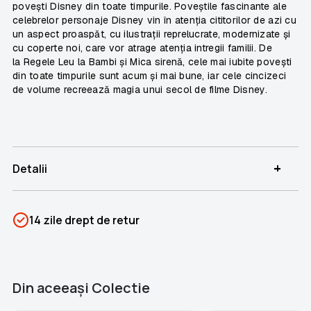
povești Disney din toate timpurile. Poveștile fascinante ale
celebrelor personaje Disney vin în atenția cititorilor de azi cu
un aspect proaspăt, cu ilustrații reprelucrate, modernizate și
cu coperte noi, care vor atrage atenția intregii familii. De
la
Regele Leu
la
Bambi
și
Mica sirenă
, cele mai iubite povești
din toate timpurile sunt acum și mai bune, iar cele cincizeci
de volume recreează magia unui secol de filme Disney.
+
Detalii
SKU
PSIN-05917
14 zile drept de retur
Categorii
Biblioteca Disney
Brand
Colectii Libertatea
Din aceeaşi Colectie