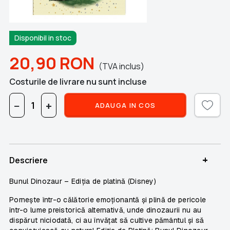
Disponibil in stoc
20,90
RON
(TVA inclus)
Costurile de livrare nu sunt incluse
−
+
ADAUGA IN COS
+
Descriere
Bunul Dinozaur – Ediția de platină (Disney)
Pornește într-o călătorie emoționantă și plină de pericole
într-o lume preistorică alternativă, unde dinozaurii nu au
dispărut niciodată, ci au învățat să cultive pământul și să