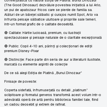
conviețuiască cu natura!
Ediția de Platină: Bunul Dinozaur
(The Good Dinosaur) dezvăluie povestea inițiatică a lui Arlo,
un pui de apatozaur fricos care se pierde de familia sa.
Alături de un băiețel sălbatic și curajos numit Spot, Arlo va
înfrunta peisaje sălbatice uluitoare și propriile sale temeri,
într-un format grafic de o calitate deosebită.
🔴
Calitate:
Hârtie lucioasă, premium, cu ilustrații
spectaculoase și peisaje naturale de o claritate excepțională
🔴
Public:
Copii 4-10 ani, părinți și colecționari de ediții
premium Disney-Pixar
🔴
Distincție:
Face parte din seria de aur a literaturii ilustrate,
marcată cu elemente argintii de colecție
De ce să alegi Ediția de Platină „Bunul Dinozaur”
Finisaje de poveste:
Coperta sidefată, înfrumusețată cu detalii „platinum”
sclipitoare și formatul generos transformă acest volum într-o
adevărată operă de artă pentru biblioteca familiei tale, fiind
un cadou deosebit și extrem de rafinat.