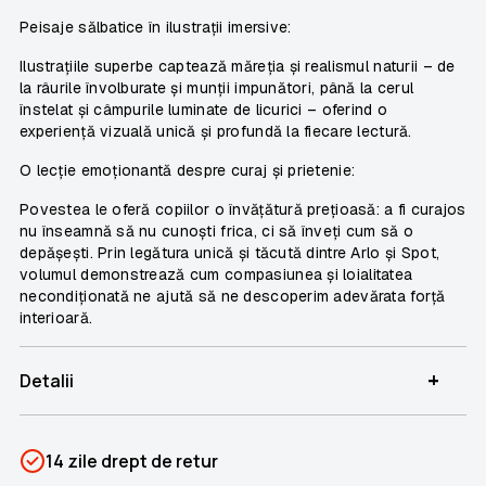
Peisaje sălbatice în ilustrații imersive:
Ilustrațiile superbe captează măreția și realismul naturii – de
la râurile învolburate și munții impunători, până la cerul
înstelat și câmpurile luminate de licurici – oferind o
experiență vizuală unică și profundă la fiecare lectură.
O lecție emoționantă despre curaj și prietenie:
Povestea le oferă copiilor o învățătură prețioasă: a fi curajos
nu înseamnă să nu cunoști frica, ci să înveți cum să o
depășești. Prin legătura unică și tăcută dintre Arlo și Spot,
volumul demonstrează cum compasiunea și loialitatea
necondiționată ne ajută să ne descoperim adevărata forță
interioară.
+
Detalii
SKU
PSIN-06921
14 zile drept de retur
Categorii
Colecția Disney de platină