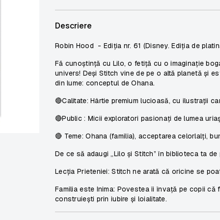
Descriere
Robin Hood - Ediția nr. 61 (Disney. Ediția de platin
Fă cunoștință cu
Lilo
, o fetiță cu o imaginație bog
univers! Deși Stitch vine de pe o altă planetă și e
din lume: conceptul de
Ohana
.
🔴
Calitate:
Hârtie premium lucioasă, cu ilustrații ca
🔴
Public :
Micii exploratori pasionați de lumea uriaș
🔴
Teme:
Ohana (familia), acceptarea celorlalți, bună
De ce să adaugi „Lilo și Stitch” în biblioteca ta de 
Lecția Prieteniei:
Stitch ne arată că oricine se poa
Familia este Inima:
Povestea îi învață pe copii că f
construiești prin iubire și loialitate.