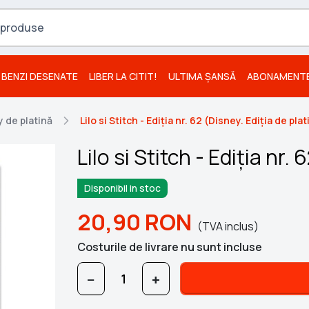
BENZI DESENATE
LIBER LA CITIT!
ULTIMA ȘANSĂ
ABONAMENT
 de platină
Lilo si Stitch - Ediția nr. 62 (Disney. Ediția de pla
Lilo si Stitch - Ediția nr.
Disponibil in stoc
20,90
RON
(TVA inclus)
Costurile de livrare nu sunt incluse
−
+