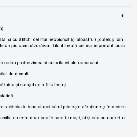
+
ă)
ată, și cu
Stitch
, cel mai neobișnuit (și albastru!) „cățeluș” din
ste un pic cam năzdrăvan, Lilo îl învață cel mai important lucru
re redau profunzimea și culorile vii ale oceanului
ilor de demult.
tatea și curajul de a fi tu însuți.
platină:
te schimba în bine atunci când primește afecțiune și încredere.
amilia nu este doar cea în care te naști, ci și cea pe care ți-o