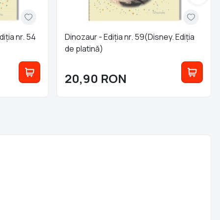
iția nr. 54
Dinozaur - Ediția nr. 59(Disney. Ediția
de platină)
20,90
RON