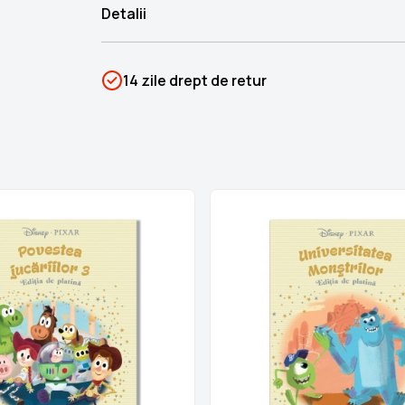
Detalii
SKU
PSIN-06763
14 zile drept de retur
Categorii
Colecția Disney de platină
Brand
Colectii Libertatea