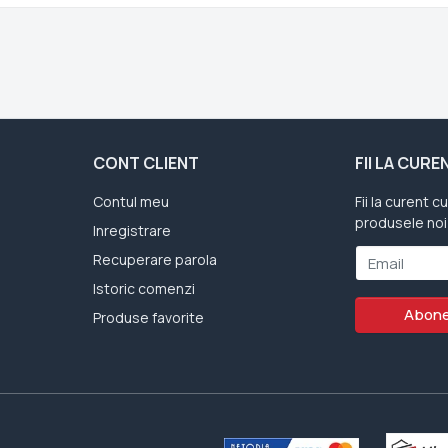
CONT CLIENT
FII LA CUR
Contul meu
Fii la curent c
produsele noi
Inregistrare
Recuperare parola
Email
Istoric comenzi
Abone
Produse favorite