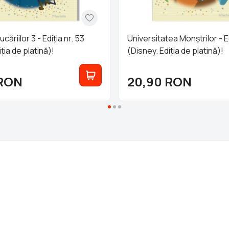
ăriilor 3 - Ediția nr. 53
Universitatea Monștrilor - Ed
ția de platină)!
(Disney. Ediția de platină)!
RON
20,90
RON