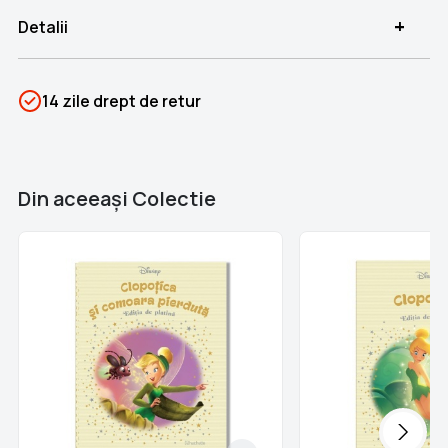
+
Detalii
SKU
PSIN-06358
14 zile drept de retur
Categorii
Colecția Disney de platină
Brand
Colectii Libertatea
Din aceeaşi Colectie