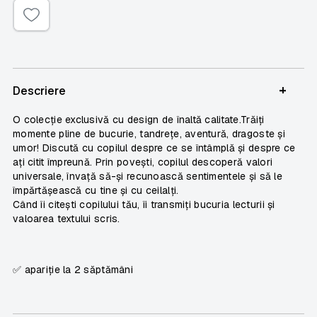
+
Descriere
O colecţie exclusivă cu design de înaltă calitate.Trăiţi
momente pline de bucurie, tandreţe, aventură, dragoste şi
umor! Discută cu copilul despre ce se întâmplă şi despre ce
aţi citit împreună. Prin poveşti, copilul descoperă valori
universale, învaţă să-şi recunoască sentimentele şi să le
împărtăşească cu tine şi cu ceilalţi.
Când îi citeşti copilului tău, îi transmiţi bucuria lecturii şi
valoarea textului scris.
✅ apariție la 2 săptămâni