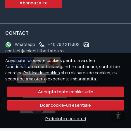
Aboneaza-te
CONTACT
Whatsapp
+40 762 211 302
contact@colectii.libertatea.ro
Acest site foloseste cookies pentru a va oferi
functionalitatea dorita. Navigand in continuare, sunteti de
acord cu
Politica de cookies
si cu plasarea de cookies, cu
scopul de a va oferi o experienta imbunatatita.
Accepta toate cookie-urile
Doar cookie-uri esentiale
Preferinte cookie-uri