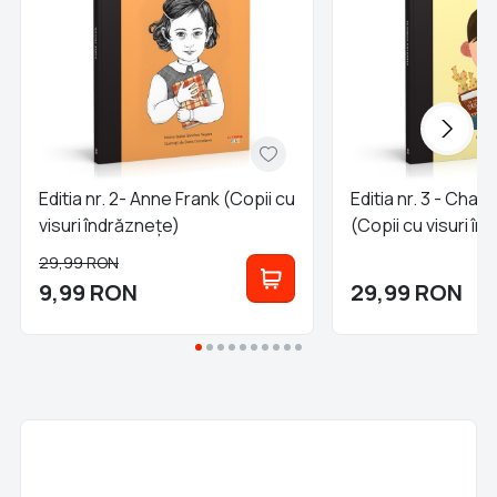
Editia nr. 2- Anne Frank (Copii cu
Editia nr. 3 - Char
visuri îndrăznețe)
(Copii cu visuri î
29,99
RON
9,99
RON
29,99
RON