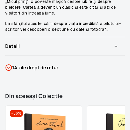
„Micul prinț“, o poveste magică despre iubire și despre
pierdere. Cartea a devenit un clasic și este citită și azi de
visători din întreaga lume.
La sfârșitul acestei cărţi despre viața incredibilă a pilotului-
scriitor vei descoperi o secţiune cu date și fotografii.
+
Detalii
SKU
PSIN-05851
14 zile drept de retur
Categorii
Copii cu visuri îndrăznețe
Brand
Colectii Libertatea
Din aceeaşi Colectie
66%