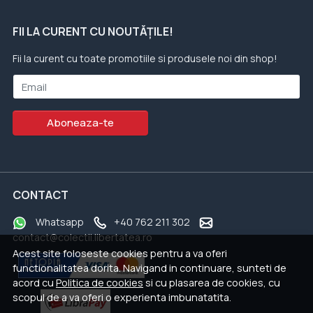
FII LA CURENT CU NOUTĂȚILE!
Fii la curent cu toate promotiile si produsele noi din shop!
Email
Aboneaza-te
CONTACT
Whatsapp
+40 762 211 302
contact@colectii.libertatea.ro
Acest site foloseste cookies pentru a va oferi
functionalitatea dorita. Navigand in continuare, sunteti de
acord cu
Politica de cookies
si cu plasarea de cookies, cu
scopul de a va oferi o experienta imbunatatita.