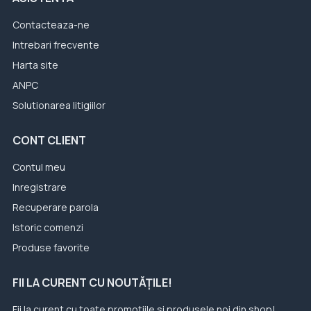
Contacteaza-ne
Intrebari frecvente
Harta site
ANPC
Solutionarea litigiilor
CONT CLIENT
Contul meu
Inregistrare
Recuperare parola
Istoric comenzi
Produse favorite
FII LA CURENT CU NOUTĂȚILE!
Fii la curent cu toate promotiile si produsele noi din shop!