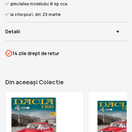
✅ greutatea modelului
8 kg cca.
✅
la chioșcuri, din 23 martie
+
Detalii
SKU
PSIN-06110
14 zile drept de retur
Categorii
Dacia 1300
Brand
Colectii Libertatea
Din aceeaşi Colectie