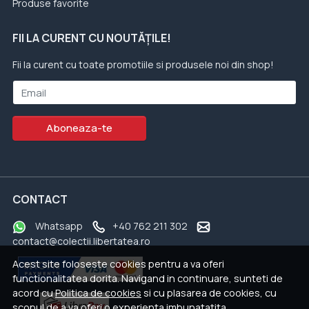
Produse favorite
FII LA CURENT CU NOUTĂȚILE!
Fii la curent cu toate promotiile si produsele noi din shop!
Email
Aboneaza-te
CONTACT
Whatsapp
+40 762 211 302
contact@colectii.libertatea.ro
Acest site foloseste cookies pentru a va oferi
functionalitatea dorita. Navigand in continuare, sunteti de
acord cu
Politica de cookies
si cu plasarea de cookies, cu
scopul de a va oferi o experienta imbunatatita.