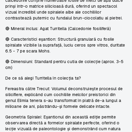
calcedonie conține numeroase fosile de melci de apă dulce
prinși într-o matrice silicioasă dură, oferind un spectacol
vizual incredibil unde spiralele albe ale cochiliilor
contrastează puternic cu fundalul brun-ciocolatiu al pietrei.
🔴
Mineral inclus
: Agat Turritella (Calcedonie fosiliferă)
🔴
Caracteristici eșantion
: Structură granulară cu fosile
spiralate vizibile la suprafață, luciu ceros spre vitros, duritate
6.5 - 7 pe scara Mohs.
🔴
Dimensiuni
: Standard pentru cutia de colecție (aprox. 3-5
cm)
De ce să alegi Turritella în colecția ta?
Fereastra către Trecut:
Volumul deconstruiește procesul de
silicifiere, explicând cum cochiliile melcilor preistorici din
genul
Elimia tenera
s-au transformat în piatră de-a lungul a
milioane de ani, păstrându-și formele delicate intacte.
Geometria Spiralei:
Eșantionul din această ediție permite
observarea directă a formelor spiralate perfecte, oferind o
lecție vizuală de paleontologie și demonstrând cum natura