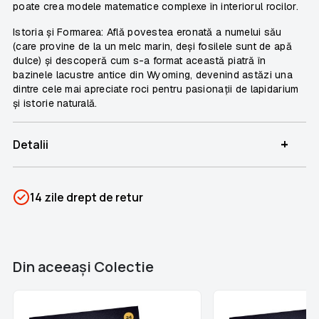
poate crea modele matematice complexe în interiorul rocilor.
Istoria și Formarea:
Află povestea eronată a numelui său
(care provine de la un melc marin, deși fosilele sunt de apă
dulce) și descoperă cum s-a format această piatră în
bazinele lacustre antice din Wyoming, devenind astăzi una
dintre cele mai apreciate roci pentru pasionații de lapidarium
și istorie naturală.
+
Detalii
SKU
PSIN-06862
14 zile drept de retur
Categorii
Descoperă Mineralele Pământului
Brand
Colectii Libertatea
Din aceeaşi Colectie