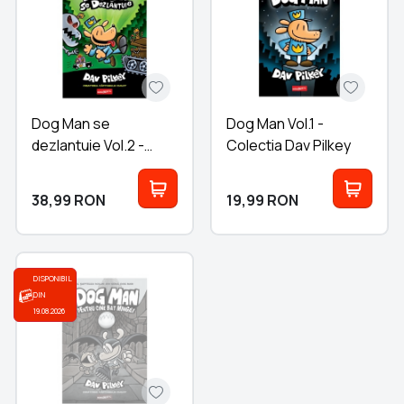
Dog Man se
Dog Man Vol.1 -
dezlantuie Vol.2 -
Colectia Dav Pilkey
Colectia Dav Pilkey
38,99
RON
19,99
RON
DISPONIBIL
DIN
19.08.2026