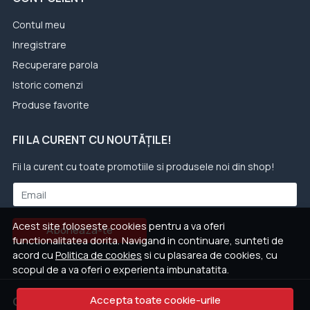
Contul meu
Inregistrare
Recuperare parola
Istoric comenzi
Produse favorite
FII LA CURENT CU NOUTĂȚILE!
Fii la curent cu toate promotiile si produsele noi din shop!
Email
Acest site foloseste cookies pentru a va oferi
Aboneaza-te
functionalitatea dorita. Navigand in continuare, sunteti de
acord cu
Politica de cookies
si cu plasarea de cookies, cu
scopul de a va oferi o experienta imbunatatita.
Accepta toate cookie-urile
CONTACT