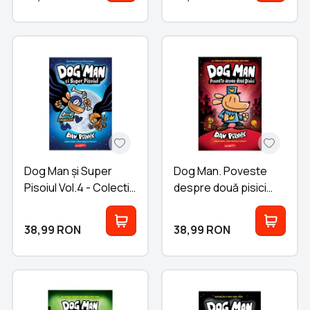
Dog Man și Super
Dog Man. Poveste
Pisoiul Vol.4 - Colectia
despre două pisici
Dav Pilkey
Vol.3 - Colectia Dav
Pilkey
38,99
RON
38,99
RON