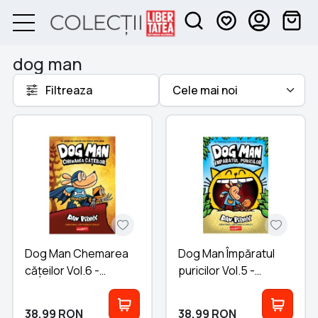
dog man
Filtreaza
Dog Man Chemarea
Dog Man Împăratul
cățeilor Vol.6 -
puricilor Vol.5 -
Colectia Dav Pilkey
Colectia Dav Pilkey
38,99
RON
38,99
RON