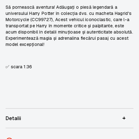
Să pornească aventura! Adăugați o piesă legendară a
universului Harry Potter în colecția dvs. cu macheta Hagrid's
Motorcycle (CC99727), Acest vehicul iconoclastic, care l-a
transportat pe Harry în momente critice și palpitante, este
acum disponibil în detalii minuțioase și autenticitate absolută.
Experimentează magia și adrenalina fiecărui pasaj cu acest
model excepțional!
✅ scara 1:36
+
Detalii
SKU
PSIN-06050