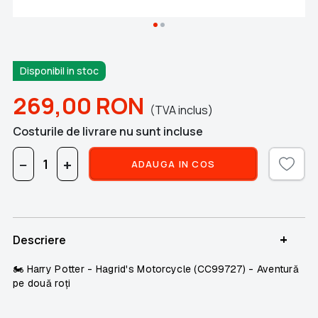
Disponibil in stoc
269,00
RON
(TVA inclus)
Costurile de livrare nu sunt incluse
−
+
ADAUGA IN COS
+
Descriere
🏍️ Harry Potter - Hagrid's Motorcycle (CC99727) - Aventură
pe două roți