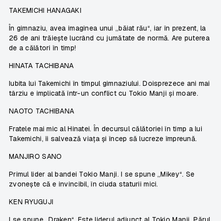
TAKEMICHI HANAGAKI
În gimnaziu, avea imaginea unui „băiat rău“, iar în prezent, la
26 de ani trăiește lucrând cu jumătate de normă. Are puterea
de a călători în timp!
HINATA TACHIBANA
Iubita lui Takemichi în timpul gimnaziului. Doisprezece ani mai
târziu e implicată într-un conflict cu Tokio Manji și moare.
NAOTO TACHIBANA
Fratele mai mic al Hinatei. În decursul călătoriei în timp a lui
Takemichi, îi salvează viața și încep să lucreze împreună.
MANJIRO SANO
Primul lider al bandei Tokio Manji. I se spune „Mikey“. Se
zvonește că e invincibil, în ciuda staturii mici.
KEN RYUGUJI
I se spune „Draken“. Este liderul adjunct al Tokio Manji. Părul