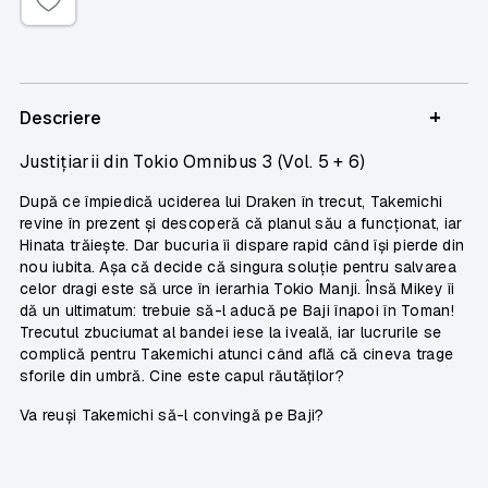
+
Descriere
Justițiarii din Tokio Omnibus 3 (Vol. 5 + 6)
După ce împiedică uciderea lui Draken în trecut, Takemichi
revine în prezent și descoperă că planul său a funcționat, iar
Hinata trăiește. Dar bucuria îi dispare rapid când își pierde din
nou iubita. Așa că decide că singura soluție pentru salvarea
celor dragi este să urce în ierarhia Tokio Manji. Însă Mikey îi
dă un ultimatum: trebuie să-l aducă pe Baji înapoi în Toman!
Trecutul zbuciumat al bandei iese la iveală, iar lucrurile se
complică pentru Takemichi atunci când află că cineva trage
sforile din umbră. Cine este capul răutăților?
Va reuși Takemichi să-l convingă pe Baji?