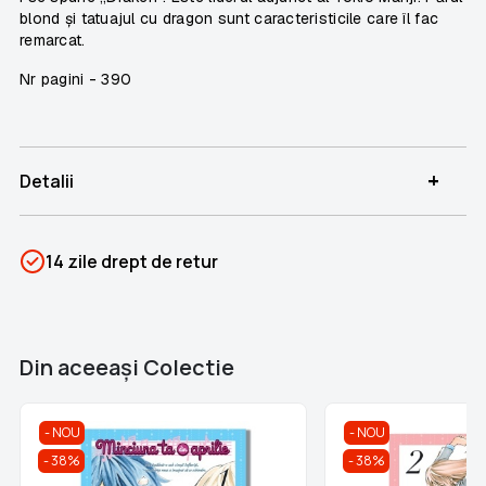
blond și tatuajul cu dragon sunt caracteristicile care îl fac
remarcat.
Nr pagini -
390
+
Detalii
SKU
PSIN-06278
14 zile drept de retur
Categorii
Liber la citit!
,
Manga
Brand
Nemira
Din aceeaşi Colectie
NOU
NOU
38%
38%