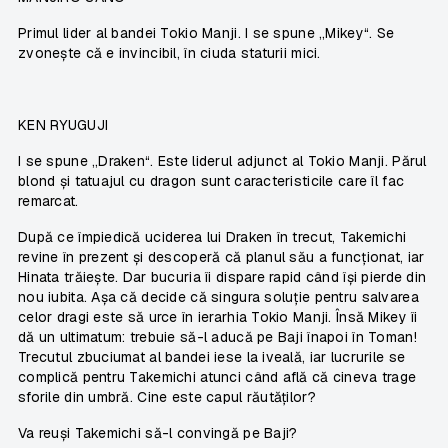
Primul lider al bandei Tokio Manji. I se spune „Mikey“. Se
zvonește că e invincibil, în ciuda staturii mici.
KEN RYUGUJI
I se spune „Draken“. Este liderul adjunct al Tokio Manji. Părul
blond și tatuajul cu dragon sunt caracteristicile care îl fac
remarcat.
După ce împiedică uciderea lui Draken în trecut, Takemichi
revine în prezent și descoperă că planul său a funcționat, iar
Hinata trăiește. Dar bucuria îi dispare rapid când își pierde din
nou iubita. Așa că decide că singura soluție pentru salvarea
celor dragi este să urce în ierarhia Tokio Manji. Însă Mikey îi
dă un ultimatum: trebuie să-l aducă pe Baji înapoi în Toman!
Trecutul zbuciumat al bandei iese la iveală, iar lucrurile se
complică pentru Takemichi atunci când află că cineva trage
sforile din umbră. Cine este capul răutăților?
Va reuși Takemichi să-l convingă pe Baji?