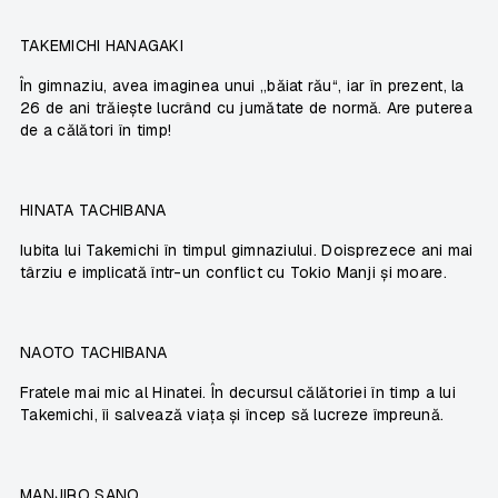
TAKEMICHI HANAGAKI
În gimnaziu, avea imaginea unui „băiat rău“, iar în prezent, la
26 de ani trăiește lucrând cu jumătate de normă. Are puterea
de a călători în timp!
HINATA TACHIBANA
Iubita lui Takemichi în timpul gimnaziului. Doisprezece ani mai
târziu e implicată într-un conflict cu Tokio Manji și moare.
NAOTO TACHIBANA
Fratele mai mic al Hinatei. În decursul călătoriei în timp a lui
Takemichi, îi salvează viața și încep să lucreze împreună.
MANJIRO SANO