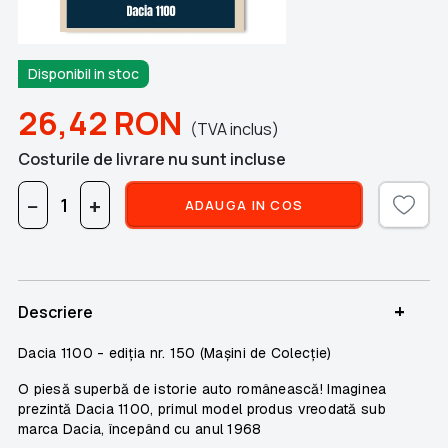
Disponibil in stoc
26,42
RON
(TVA inclus)
Costurile de livrare nu sunt incluse
−
+
ADAUGA IN COS
+
Descriere
Dacia 1100 - ediția nr. 150 (Mașini de Colecție)
O piesă superbă de istorie auto românească! Imaginea
prezintă
Dacia 1100
, primul model produs vreodată sub
marca Dacia, începând cu anul
1968