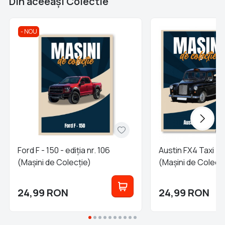
Din aceeaşi Colectie
NOU
Ford F - 150 - ediția nr. 106
Austin FX4 Taxi - e
(Mașini de Colecție)
(Mașini de Colecți
24,99
RON
24,99
RON