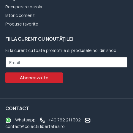
Recuperare parola
Istoric comenzi
Produse favorite
FII LA CURENT CU NOUTĂȚILE!
Fii la curent cu toate promotiile si produsele noi din shop!
Email
Aboneaza-te
CONTACT
Whatsapp
+40 762 211 302
contact@colectii.libertatea.ro