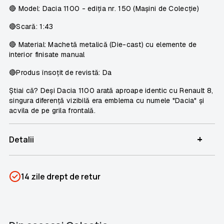
🔴
Model:
Dacia 1100 - ediția nr. 150 (Mașini de Colecție)
🔴
Scară:
1:43
🔴 Material:
Machetă metalică (Die-cast) cu elemente de
interior finisate manual
🔴
Produs însoțit de revistă:
Da
Știai că?
Deși Dacia 1100 arată aproape identic cu Renault 8,
singura diferență vizibilă era emblema cu numele "Dacia" și
acvila de pe grila frontală.
+
Detalii
SKU
PSIN-06743
14 zile drept de retur
Categorii
Mașini de Colecție
Brand
Colectii Libertatea