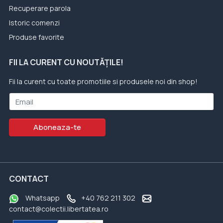
Recuperare parola
Istoric comenzi
Produse favorite
FII LA CURENT CU NOUTĂȚILE!
Fii la curent cu toate promotiile si produsele noi din shop!
Email
Aboneaza-te
CONTACT
Whatsapp
+40 762 211 302
contact@colectii.libertatea.ro