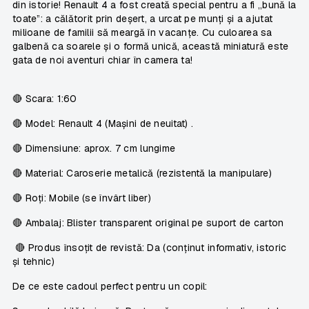
din istorie! Renault 4 a fost creată special pentru a fi „bună la
toate”: a călătorit prin deșert, a urcat pe munți și a ajutat
milioane de familii să meargă în vacanțe. Cu culoarea sa
galbenă ca soarele și o formă unică, această miniatură este
gata de noi aventuri chiar în camera ta!
🔴
Scara:
1:60
🔴
Model:
Renault 4 (Mașini de neuitat) .
🔴
Dimensiune:
aprox. 7 cm lungime
🔴
Material:
Caroserie metalică (rezistentă la manipulare)
🔴
Roți:
Mobile (se învârt liber)
🔴
Ambalaj:
Blister transparent original pe suport de carton
🔴
Produs însoțit de revistă:
Da (conținut informativ, istoric
și tehnic)
De ce este cadoul perfect pentru un copil: