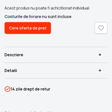
Acest produs nu poate fi achizitionat individual.
Costurile de livrare nu sunt incluse
Cere oferta de pret
+
Descriere
+
Detalii
SKU
TERT-02423
14 zile drept de retur
Categorii
Nava Școală Mircea