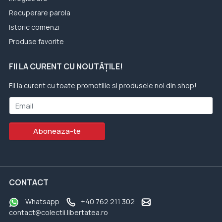
Recuperare parola
Istoric comenzi
Produse favorite
FII LA CURENT CU NOUTĂȚILE!
Fii la curent cu toate promotiile si produsele noi din shop!
Email
Aboneaza-te
CONTACT
Whatsapp
+40 762 211 302
contact@colectii.libertatea.ro