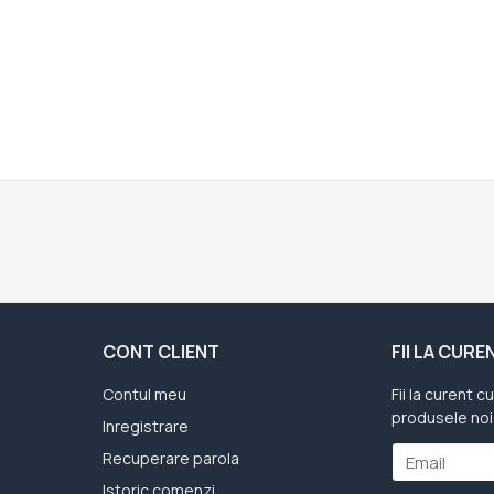
CONT CLIENT
FII LA CUR
Contul meu
Fii la curent c
produsele noi
Inregistrare
Recuperare parola
Email
Istoric comenzi