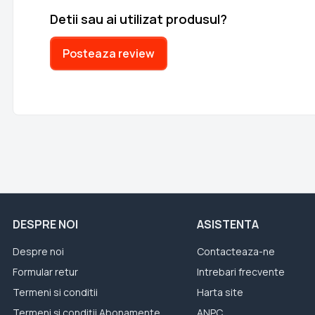
Detii sau ai utilizat produsul?
Posteaza review
DESPRE NOI
ASISTENTA
Despre noi
Contacteaza-ne
Formular retur
Intrebari frecvente
Termeni si conditii
Harta site
Termeni și condiții Abonamente
ANPC