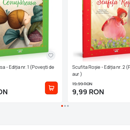
 - Ediția nr. 1 (Poveşti de
Scufita Roşie - Ediția nr. 2 
aur )
19,99
RON
ON
9,99
RON