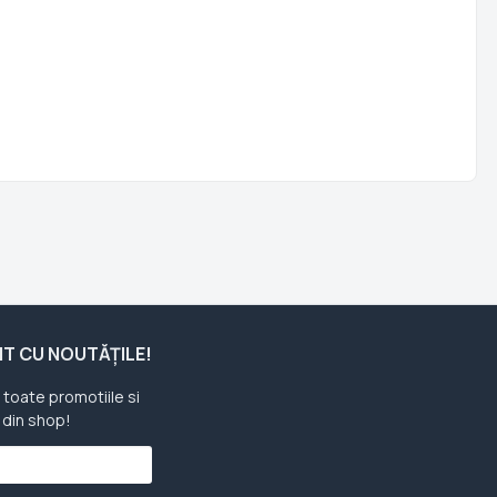
ENT CU NOUTĂȚILE!
u toate promotiile si
 din shop!