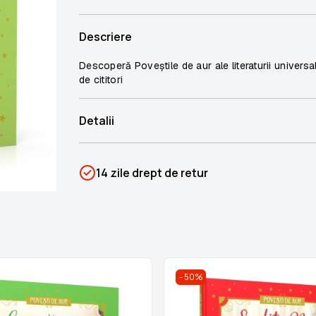
Descriere
Descoperă Poveștile de aur ale literaturii universal
de cititori
Detalii
SKU
PSIN-06140
14 zile drept de retur
Categorii
Povești de aur
Brand
Colectii Libertatea
50%