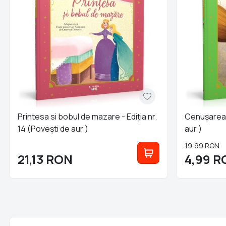
Printesa si bobul de mazare - Ediția nr.
Cenuşareasa
14 (Poveşti de aur )
aur )
19,99
RON
21,13
RON
4,99
R