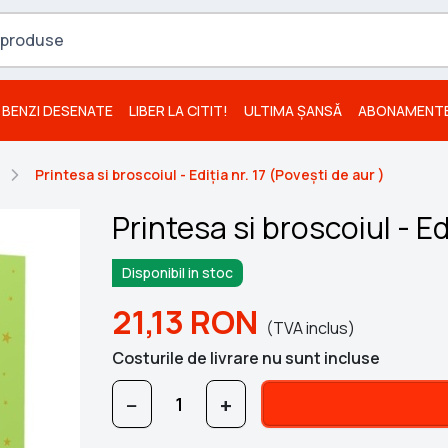
BENZI DESENATE
LIBER LA CITIT!
ULTIMA ȘANSĂ
ABONAMENT
Printesa si broscoiul - Ediția nr. 17 (Poveşti de aur )
Printesa si broscoiul - Ed
Disponibil in stoc
21,13
RON
(TVA inclus)
Costurile de livrare nu sunt incluse
−
+