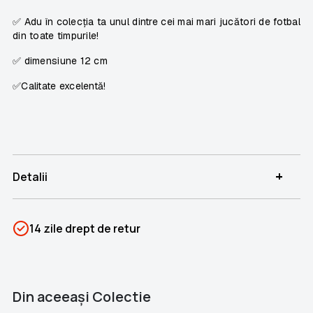
✅
Adu în colecția ta unul dintre cei mai mari jucători de fotbal
din toate timpurile!
✅ dimensiune 12 cm
✅Calitate excelentă!
+
Detalii
SKU
PSIN-05893
14 zile drept de retur
Categorii
Starurile fotbalului
Brand
Colectii Libertatea
Din aceeaşi Colectie