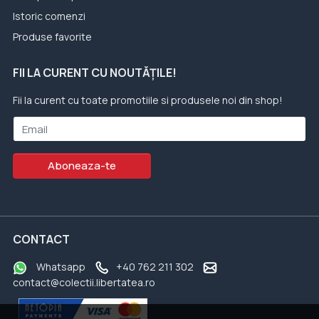
Istoric comenzi
Produse favorite
FII LA CURENT CU NOUTĂȚILE!
Fii la curent cu toate promotiile si produsele noi din shop!
Email
Aboneaza-te
CONTACT
Whatsapp
+40 762 211 302
contact@colectii.libertatea.ro