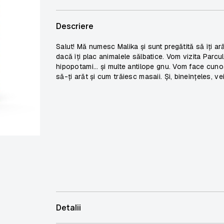
Descriere
Salut! Mă numesc Malika și sunt pregătită să îți ar
dacă îți plac animalele sălbatice. Vom vizita Parcul 
hipopotami... și multe antilope gnu. Vom face cunoșt
să-ți arăt și cum trăiesc masaii. Și, bineînțeles, 
Detalii