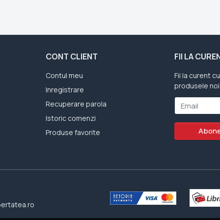
CONT CLIENT
FII LA CUR
Contul meu
Fii la curent c
produsele noi
Inregistrare
Recuperare parola
Email
Istoric comenzi
Abone
Produse favorite
bertatea.ro