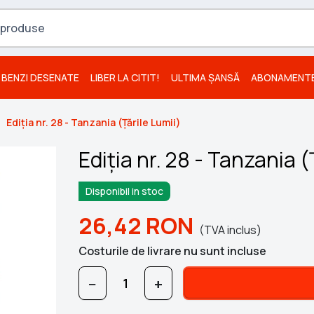
BENZI DESENATE
LIBER LA CITIT!
ULTIMA ȘANSĂ
ABONAMENT
Ediția nr. 28 - Tanzania (Țările Lumii)
Ediția nr. 28 - Tanzania (
Disponibil in stoc
26,42
RON
(TVA inclus)
Costurile de livrare nu sunt incluse
−
+