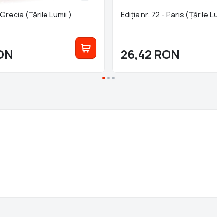
- Grecia (Țările Lumii )
Ediția nr. 72 - Paris (Țările L
ON
26,42
RON