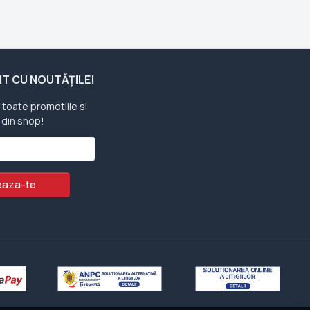
ENT CU NOUTĂȚILE!
u toate promotiile si
 din shop!
aza-te