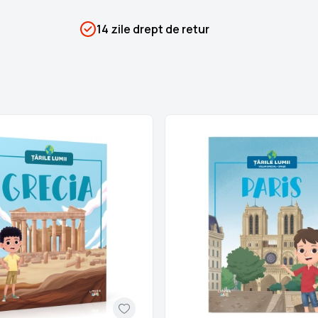
SKU
PSIN-06026
14 zile drept de retur
Categorii
Țările lumii
Brand
Colectii Libertatea