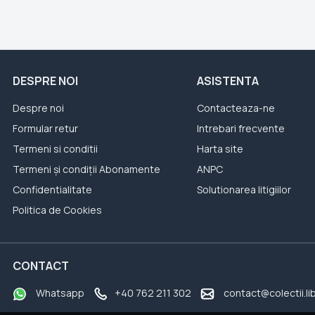
DESPRE NOI
ASISTENTA
Despre noi
Contacteaza-ne
Formular retur
Intrebari frecvente
Termeni si conditii
Harta site
Termeni și condiții Abonamente
ANPC
Confidentialitate
Solutionarea litigiilor
Politica de Cookies
CONTACT
Whatsapp
+40 762 211 302
contact@colectii.li