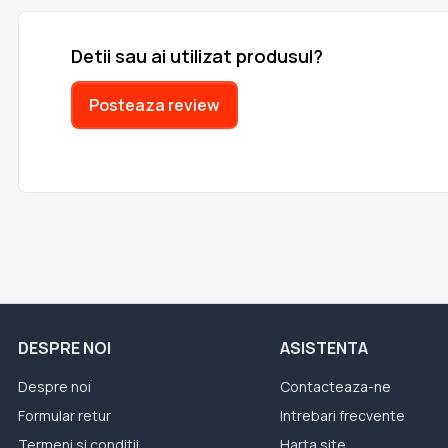
Detii sau ai utilizat produsul?
Posteaza review
DESPRE NOI
ASISTENTA
Despre noi
Contacteaza-ne
Formular retur
Intrebari frecvente
Termeni si conditii
Harta site