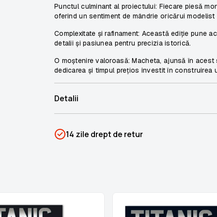
Punctul culminant al proiectului: Fiecare piesă mon
oferind un sentiment de mândrie oricărui modelist
Complexitate și rafinament: Această ediție pune acc
detalii și pasiunea pentru precizia istorică.
O moștenire valoroasă: Macheta, ajunsă în acest s
dedicarea și timpul prețios investit în construirea 
Detalii
SKU
PSIN-06872
14 zile drept de retur
Categorii
Titanic
Brand
Colectii Libertatea