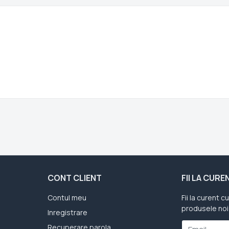
CONT CLIENT
FII LA CUR
Contul meu
Fii la curent c
produsele noi
Inregistrare
Recuperare parola