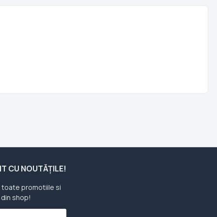
ENT CU NOUTĂȚILE!
u toate promotiile si
 din shop!