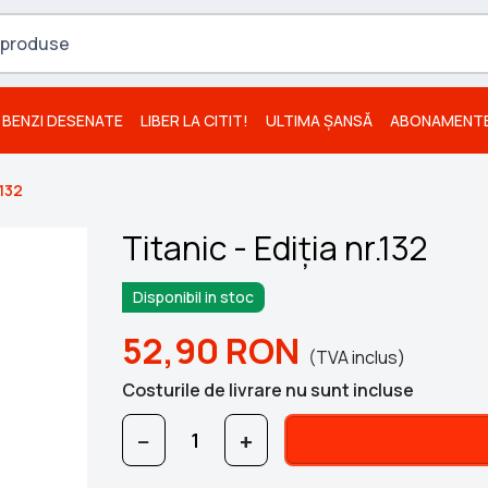
BENZI DESENATE
LIBER LA CITIT!
ULTIMA ȘANSĂ
ABONAMENT
.132
Titanic - Ediția nr.132
Disponibil in stoc
52,90
RON
(TVA inclus)
Costurile de livrare nu sunt incluse
−
+