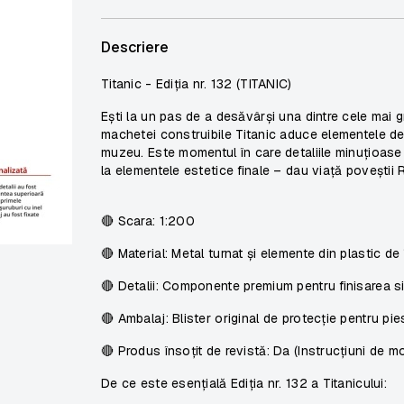
Descriere
Titanic - Ediția nr. 132 (TITANIC)
Ești la un pas de a desăvârși una dintre cele mai g
machetei construibile Titanic aduce elementele de
muzeu. Este momentul în care detaliile minuțioas
la elementele estetice finale – dau viață poveștii 
🔴
Scara:
1:200
🔴
Material:
Metal turnat și elemente din plastic de 
🔴
Detalii:
Componente premium pentru finisarea sis
🔴
Ambalaj:
Blister original de protecție pentru pie
🔴
Produs însoțit de revistă:
Da (Instrucțiuni de m
De ce este esențială Ediția nr. 132 a Titanicului: