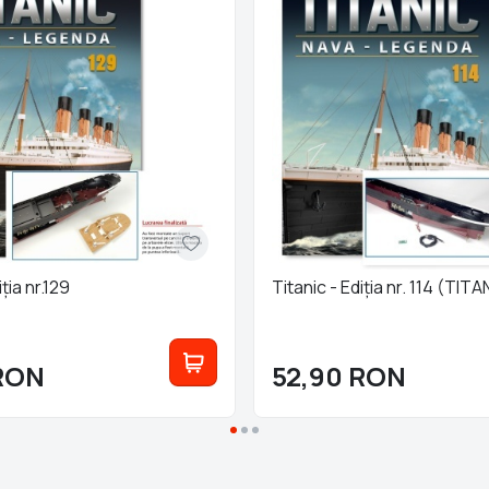
iția nr.129
Titanic - Ediția nr. 114 (TITA
RON
52,90
RON