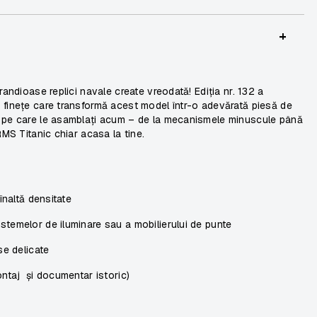
+
randioase replici navale create vreodată! Ediția nr. 132 a
 finețe care transformă acest model într-o adevărată piesă de
e pe care le asamblați acum – de la mecanismele minuscule până
RMS Titanic chiar acasa la tine.
înaltă densitate
temelor de iluminare sau a mobilierului de punte
se delicate
ontaj și documentar istoric)