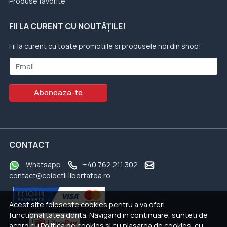
Produse favorite
FII LA CURENT CU NOUTĂȚILE!
Fii la curent cu toate promotiile si produsele noi din shop!
Email
Aboneaza-te
CONTACT
Whatsapp
+40 762 211 302
contact@colectii.libertatea.ro
Acest site foloseste cookies pentru a va oferi
functionalitatea dorita. Navigand in continuare, sunteti de
acord cu
Politica de cookies
si cu plasarea de cookies, cu