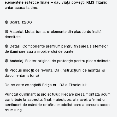
elementele estetice finale – dau viață poveștii RMS Titanic
chiar acasa la tine.
🔴
Scara:
1:200
🔴
Material:
Metal turnat și elemente din plastic de înaltă
densitate
🔴
Detalii:
Componente premium pentru finisarea sistemelor
de iluminare sau a mobilierului de punte
🔴
Ambalaj:
Blister original de protecție pentru piese delicate
🔴
Produs însoțit de revistă:
Da (Instrucțiuni de montaj și
documentar istoric)
De ce este esențială Ediția nr. 133 a Titanicului:
Punctul culminant al proiectului: Fiecare piesă montată acum
contribuie la aspectul final, maiestuos, al navei, oferind un
sentiment de mândrie oricărui modelist care a parcurs acest
drum lung.