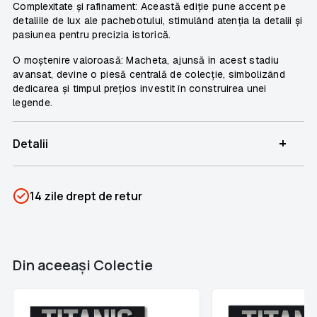
Complexitate și rafinament: Această ediție pune accent pe
detaliile de lux ale pachebotului, stimulând atenția la detalii și
pasiunea pentru precizia istorică.
O moștenire valoroasă: Macheta, ajunsă în acest stadiu
avansat, devine o piesă centrală de colecție, simbolizând
dedicarea și timpul prețios investit în construirea unei
legende.
+
Detalii
SKU
PSIN-06912
14 zile drept de retur
Categorii
Titanic
Brand
Colectii Libertatea
Din aceeaşi Colectie