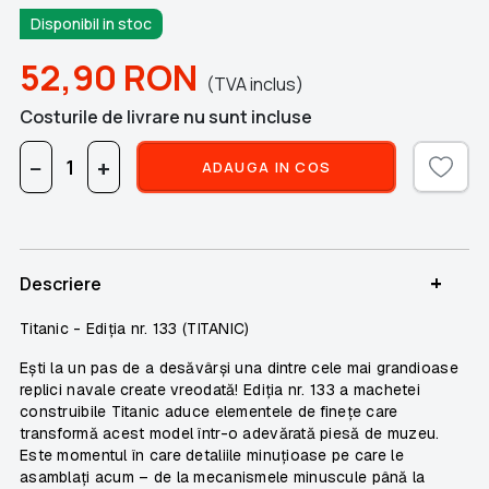
Disponibil in stoc
52,90
RON
(TVA inclus)
Costurile de livrare nu sunt incluse
−
+
ADAUGA IN COS
+
Descriere
Titanic - Ediția nr. 133 (TITANIC)
Ești la un pas de a desăvârși una dintre cele mai grandioase
replici navale create vreodată! Ediția nr. 133 a machetei
construibile Titanic aduce elementele de finețe care
transformă acest model într-o adevărată piesă de muzeu.
Este momentul în care detaliile minuțioase pe care le
asamblați acum – de la mecanismele minuscule până la