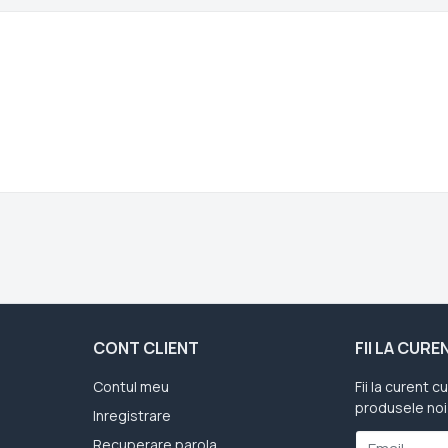
CONT CLIENT
FII LA CUR
Contul meu
Fii la curent c
produsele noi
Inregistrare
Recuperare parola