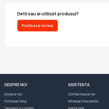
Detii sau ai utilizat produsul?
Posteaza review
DESPRE NOI
ASISTENTA
Despre noi
Contacteaza-ne
Formular retur
Intrebari frecvente
Termeni si conditii
Harta site