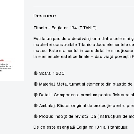
Descriere
Titanic - Ediția nr. 134 (TITANIC)
Ești la un pas de a desăvârși una dintre cele mai g
machetei construibile Titanic aduce elementele de
muzeu. Este momentul în care detaliile minuțioas
la elementele estetice finale – dau viață poveștii 
🔴
Scara:
1:200
🔴
Material:
Metal turnat și elemente din plastic de 
🔴
Detalii:
Componente premium pentru finisarea sis
🔴
Ambalaj:
Blister original de protecție pentru pie
🔴
Produs însoțit de revistă:
Da (Instrucțiuni de m
De ce este esențială Ediția nr. 134 a Titanicului: