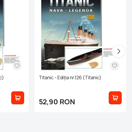
ic)
Titanic - Ediția nr.126 (Titanic)
52,90
RON