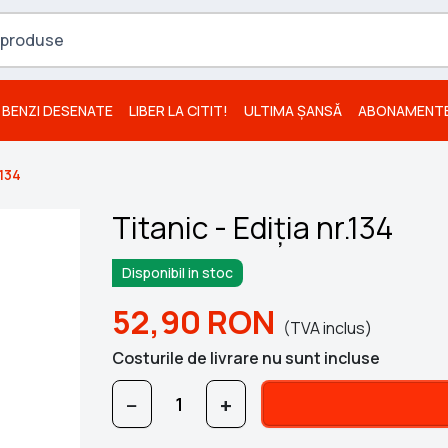
BENZI DESENATE
LIBER LA CITIT!
ULTIMA ȘANSĂ
ABONAMENT
.134
Titanic - Ediția nr.134
Disponibil in stoc
52,90
RON
(TVA inclus)
Costurile de livrare nu sunt incluse
−
+