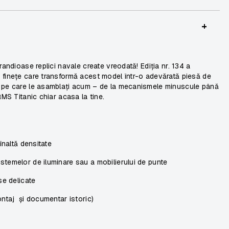
+
randioase replici navale create vreodată! Ediția nr. 134 a
 finețe care transformă acest model într-o adevărată piesă de
e pe care le asamblați acum – de la mecanismele minuscule până
RMS Titanic chiar acasa la tine.
înaltă densitate
temelor de iluminare sau a mobilierului de punte
se delicate
ontaj și documentar istoric)