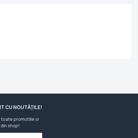
ENT CU NOUTĂȚILE!
u toate promotiile si
 din shop!