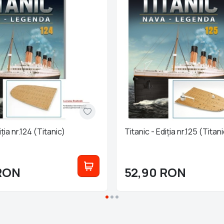
iția nr.124 (Titanic)
Titanic - Ediția nr.125 (Titan
RON
52,90
RON