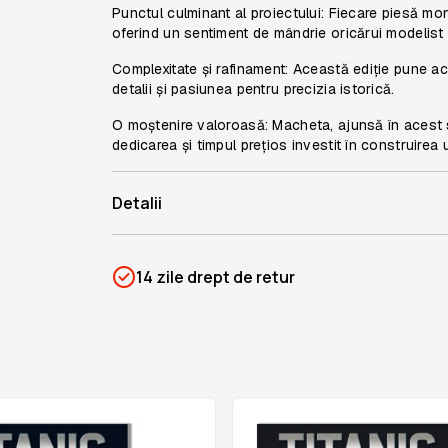
Punctul culminant al proiectului: Fiecare piesă mon
oferind un sentiment de mândrie oricărui modelist
Complexitate și rafinament: Această ediție pune acc
detalii și pasiunea pentru precizia istorică.
O moștenire valoroasă: Macheta, ajunsă în acest s
dedicarea și timpul prețios investit în construirea 
Detalii
SKU
PSIN-06913
14 zile drept de retur
Categorii
Titanic
Brand
Colectii Libertatea