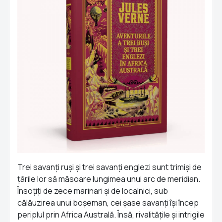
Trei savanți ruși și trei savanți englezi sunt trimiși de
țările lor să măsoare lungimea unui arc de meridian.
Însoțiți de zece marinari și de localnici, sub
călăuzirea unui boșeman, cei șase savanți își încep
periplul prin Africa Australă. Însă, rivalitățile și intrigile