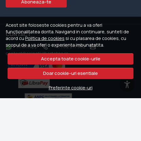
Aboneaza-te
Acest site foloseste cookies pentru a va oferi
functionalitatea dorita. Navigand in continuare, sunteti de
CONTACT
acord cu
Politica de cookies
si cu plasarea de cookies, cu
scopul de a va oferi o experienta imbunatatita.
Whatsapp
+40 762 211 302
contact@colectii.libertatea.ro
Accepta toate cookie-urile
Doar cookie-uri esentiale
Preferinte cookie-uri