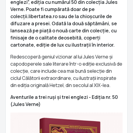
englezi”, ediția cu numărul 50 din colecția Jules
Verne. Poate fi cump
ărată doar de pe
colecții.libertatea.ro sau de la chioșcurile de
difuzare a presei. Odată la două săptămâni, se
lansează pe piață o nouă carte din colecție, cu
finisaje de o calitate deosebită, coperți
cartonate, ediție de lux cu ilustrații în interior.
Redescoperă geniul vizionar al lui Jules Verne și
capodoperele sale literare într-o ediție exclusivă de
colecție, care include cea mai bună selecție din
ciclul Călătorii extraordinare, cu ilustrații inspirate
din ediția originală Hetzel, din secolul al XIX-lea.
Aventurile a trei ruși și trei englezi - Ediția nr. 50
(Jules Verne)