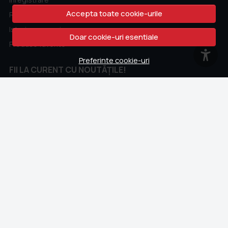
Accepta toate cookie-urile
Recuperare parola
Istoric comenzi
Doar cookie-uri esentiale
Produse favorite
Preferinte cookie-uri
FII LA CURENT CU NOUTĂȚILE!
Fii la curent cu toate promotiile si produsele noi din shop!
Email
Aboneaza-te
CONTACT
Whatsapp
+40 762 211 302
contact@colectii.libertatea.ro