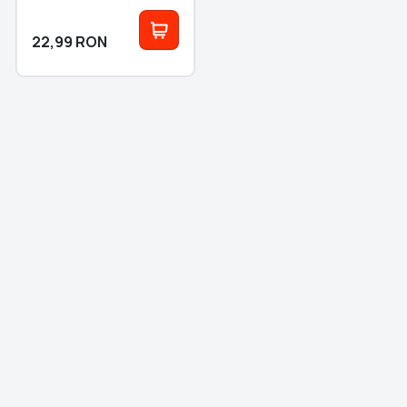
22,99
RON