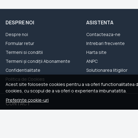
DESPRE NOI
ASISTENTA
Despre noi
Contacteaza-ne
Formular retur
Intrebari frecvente
Termeni si conditii
Harta site
Termeni și condiții Abonamente
ANPC
Confidentialitate
Solutionarea litigiilor
Politica de Cookies
Acest site foloseste cookies pentru a va oferi functionalitatea 
cookies, cu scopul de a va oferi o experienta imbunatatita.
Preferinte cookie-uri
CONTACT
Whatsapp
+40 762 211 302
contact@colectii.li