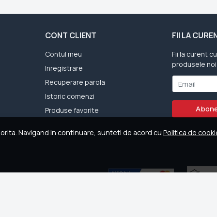
CONT CLIENT
FII LA CUR
Contul meu
Fii la curent c
produsele noi
Inregistrare
Recuperare parola
Email
Istoric comenzi
Abone
Produse favorite
dorita. Navigand in continuare, sunteti de acord cu
Politica de cook
bertatea.ro