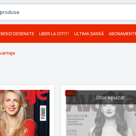
BENZI DESENATE
LIBER LA CITIT!
ULTIMA ȘANSĂ
ABONAMENT
vantaje
NOU
Stoc epuizat