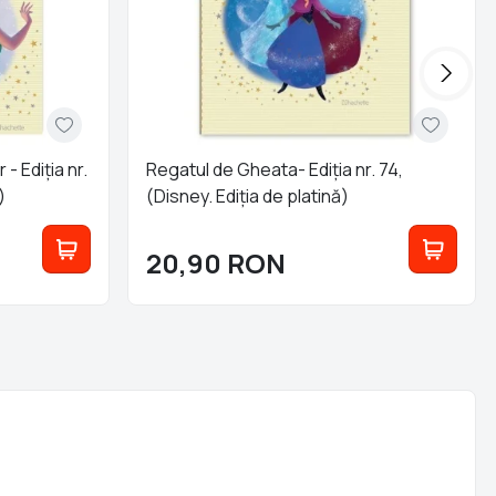
 - Ediția nr.
Regatul de Gheata- Ediția nr. 74,
)
(Disney. Ediția de platină)
20,90
RON