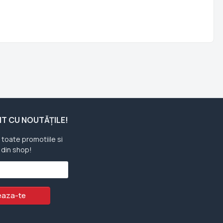
ENT CU NOUTĂȚILE!
u toate promotiile si
 din shop!
aza-te