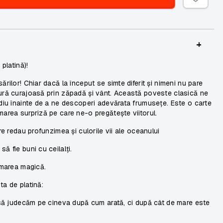
+
platină)!
ărilor! Chiar dacă la început se simte diferit și nimeni nu pare
tură curajoasă prin zăpadă și vânt. Această poveste clasică ne
adiu înainte de a ne descoperi adevărata frumusețe. Este o carte
marea surpriză pe care ne-o pregătește viitorul.
re redau profunzimea și culorile vii ale oceanului
ă fie buni cu ceilalți.
ormarea magică.
ta de platină:
e să judecăm pe cineva după cum arată, ci după cât de mare este