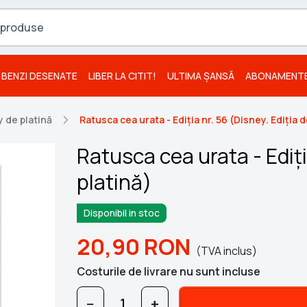
BENZI DESENATE
LIBER LA CITIT!
ULTIMA ȘANSĂ
ABONAMENT
 de platină
Ratusca cea urata - Ediția nr. 56 (Disney. Ediția d
Ratusca cea urata - Ediți
platină)
Disponibil in stoc
20,90
RON
(TVA inclus)
Costurile de livrare nu sunt incluse
−
+