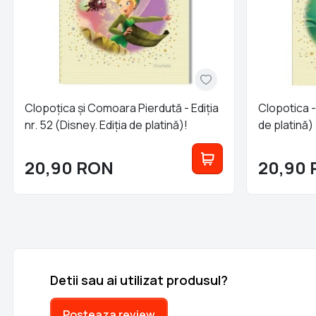
Clopoțica și Comoara Pierdută - Ediția
Clopotica - 
nr. 52 (Disney. Ediția de platină)!
de platină)
20,90
RON
20,90
Detii sau ai utilizat produsul?
Posteaza review