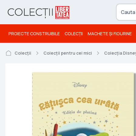
PROIECTE CONSTRUIBILE
COLECȚII
MACHETE ȘI FIGURINE
Colecții
Colecții pentru cei mici
Colecția Disney