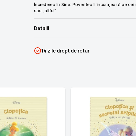
Încrederea în Sine: Povestea îi încurajează pe cei m
sau „altfel”
Detalii
SKU
PSIN-06644
14 zile drept de retur
Categorii
Colecția Disney de platină
Brand
Colectii Libertatea