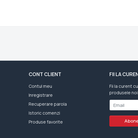
CONT CLIENT
FII LA CUR
Contul meu
Fii la curent c
produsele noi
Inregistrare
Recuperare parola
Email
Istoric comenzi
Abone
Produse favorite