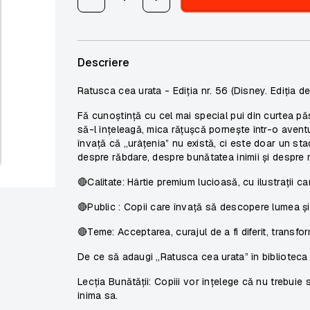
Descriere
Ratusca cea urata - Ediția nr. 56 (Disney. Ediția de 
Fă cunoștință cu cel mai special pui din curtea păs
să-l înțeleagă, mica rățușcă pornește într-o aven
învață că „urâțenia” nu există, ci este doar un st
despre răbdare, despre bunătatea inimii și despre 
🔴
Calitate:
Hârtie premium lucioasă, cu ilustrații ca
🔴
Public :
Copii care învață să descopere lumea și s
🔴
Teme:
Acceptarea, curajul de a fi diferit, transf
De ce să adaugi „Ratusca cea urata” în biblioteca 
Lecția Bunătății: Copiii vor înțelege că nu trebui
inima sa.