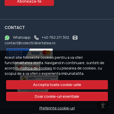
Aboneaza-te
CONTACT
Whatsapp
+40 762 211 302
contact@colectii.libertatea.ro
Acest site foloseste cookies pentru a va oferi
functionalitatea dorita. Navigand in continuare, sunteti de
acord cu
Politica de cookies
si cu plasarea de cookies, cu
scopul de a va oferi o experienta imbunatatita.
Accepta toate cookie-urile
Doar cookie-uri esentiale
Preferinte cookie-uri