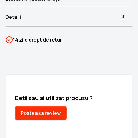
+
Detalii
SKU
PSIN-04448
14 zile drept de retur
Categorii
Corpul omenesc
Brand
Colectii Libertatea
Detii sau ai utilizat produsul?
Posteaza review