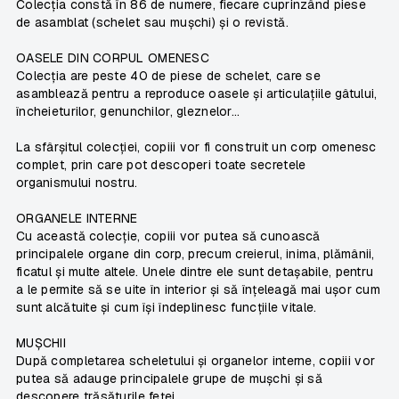
Colecția constă în 86 de numere, fiecare cuprinzând piese
de asamblat (schelet sau mușchi) și o revistă.
OASELE DIN CORPUL OMENESC
Colecția are peste 40 de piese de schelet, care se
asamblează pentru a reproduce oasele și articulațiile gâtului,
încheieturilor, genunchilor, gleznelor...
La sfârșitul colecției, copiii vor fi construit un corp omenesc
complet, prin care pot descoperi toate secretele
organismului nostru.
ORGANELE INTERNE
Cu această colecție, copiii vor putea să cunoască
principalele organe din corp, precum creierul, inima, plămânii,
ficatul și multe altele. Unele dintre ele sunt detașabile, pentru
a le permite să se uite în interior și să înțeleagă mai ușor cum
sunt alcătuite și cum își îndeplinesc funcțiile vitale.
MUȘCHII
După completarea scheletului și organelor interne, copiii vor
putea să adauge principalele grupe de mușchi și să
descopere trăsăturile feței.