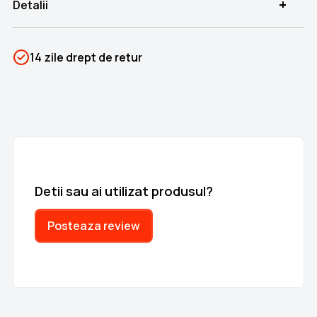
+
Detalii
SKU
PSIN-05527
14 zile drept de retur
Categorii
Corpul omenesc
Brand
Colectii Libertatea
Detii sau ai utilizat produsul?
Posteaza review