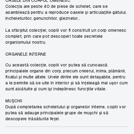
OASELE DIN CORPUL OMENESC
Colecția are peste 40 de piese de schelet, care se
asamblează pentru a reproduce oasele și articulațiile gâtului,
încheieturilor, genunchilor, gleznelor...
La sfârșitul colecției, copiii vor fi construit un corp omenesc
complet, prin care pot descoperi toate secretele
organismului nostru.
ORGANELE INTERNE
Cu această colecție, copiii vor putea să cunoască
principalele organe din corp, precum creierul, inima, plămânii,
ficatul și multe altele. Unele dintre ele sunt detașabile, pentru
a le permite să se uite în interior și să înțeleagă mai ușor cum
sunt alcătuite și cum își îndeplinesc funcțiile vitale.
MUȘCHII
După completarea scheletului și organelor interne, copiii vor
putea să adauge principalele grupe de mușchi și să
descopere trăsăturile feței.