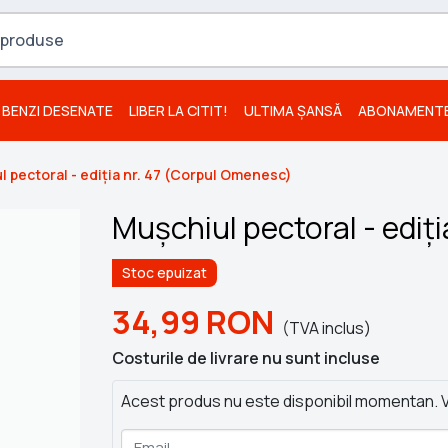
BENZI DESENATE
LIBER LA CITIT!
ULTIMA ȘANSĂ
ABONAMENT
 pectoral - ediția nr. 47 (Corpul Omenesc)
Mușchiul pectoral - ediț
Stoc epuizat
34,99
RON
(TVA inclus)
Costurile de livrare nu sunt incluse
Acest produs nu este disponibil momentan. V
Email