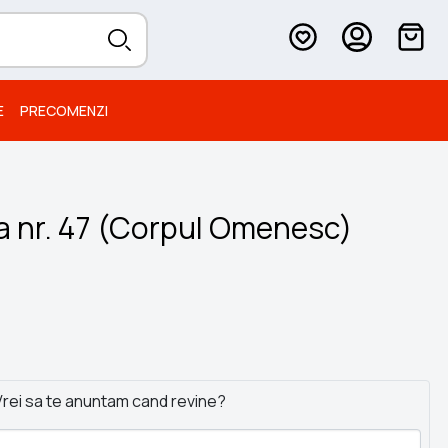
E
PRECOMENZI
ia nr. 47 (Corpul Omenesc)
rei sa te anuntam cand revine?