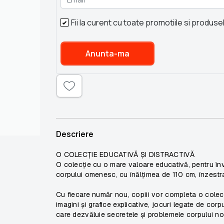
Fii la curent cu toate promotiile si produse
Anunta-ma
Descriere
O COLECȚIE EDUCATIVĂ ȘI DISTRACTIVĂ
O colecție cu o mare valoare educativă, pentru învă
corpului omenesc, cu înălțimea de 110 cm, înzestra
Cu fiecare număr nou, copiii vor completa o colecț
imagini și grafice explicative, jocuri legate de cor
care dezvăluie secretele și problemele corpului no