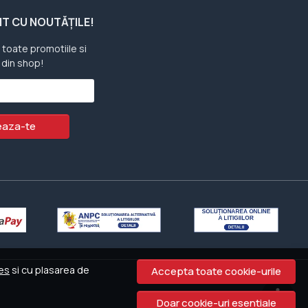
ENT CU NOUTĂȚILE!
u toate promotiile si
 din shop!
aza-te
ies
si cu plasarea de
Accepta toate cookie-urile
Doar cookie-uri esentiale