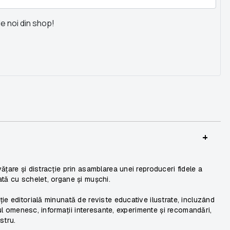
le noi din shop!
+
țare și distracție prin asamblarea unei reproduceri fidele a
tă cu schelet, organe și mușchi.
ie editorială minunată de reviste educative ilustrate, incluzând
pul omenesc, informații interesante, experimente și recomandări,
stru.