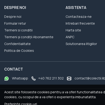
DESPRE NOI
ASISTENTA
Despre noi
Contacteaza-ne
Formular retur
Intrebari frecvente
Termeni si conditii
Harta site
Termeni și condiții Abonamente
ANPC
Confidentialitate
Solutionarea litigiilor
Politica de Cookies
CONTACT
Whatsapp
+40 762 211 302
contact@colectii.li
Acest site foloseste cookies pentru a va oferi functionalitatea 
cookies, cu scopul de a va oferi o experienta imbunatatita.
Preferinte cookie-uri