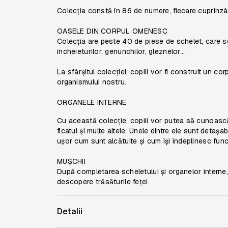
Colecția constă în 86 de numere, fiecare cuprinzâ
OASELE DIN CORPUL OMENESC
Colecția are peste 40 de piese de schelet, care se
încheieturilor, genunchilor, gleznelor...
La sfârșitul colecției, copiii vor fi construit un 
organismului nostru.
ORGANELE INTERNE
Cu această colecție, copiii vor putea să cunoască 
ficatul și multe altele. Unele dintre ele sunt detașab
ușor cum sunt alcătuite și cum își îndeplinesc funcți
MUȘCHII
După completarea scheletului și organelor interne,
descopere trăsăturile feței.
Detalii