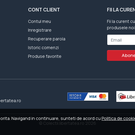
CONT CLIENT
FII LA CUR
Contul meu
Fii la curent c
produsele noi
Inregistrare
Recuperare parola
Email
Istoric comenzi
Abone
Produse favorite
bertatea.ro
dorita. Navigand in continuare, sunteti de acord cu
Politica de cook
© Colectii.libertatea.ro 2026