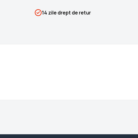
SKU
PSIN-05529
14 zile drept de retur
Categorii
Corpul omenesc
Brand
Colectii Libertatea