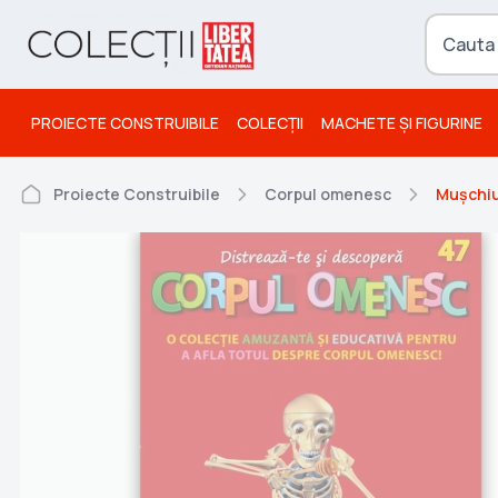
PROIECTE CONSTRUIBILE
COLECȚII
MACHETE ȘI FIGURINE
Proiecte Construibile
Corpul omenesc
Mușchiul