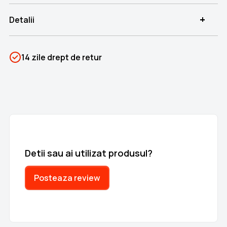
+
Detalii
SKU
PSIN-06198
14 zile drept de retur
Categorii
Corpul omenesc
Brand
Colectii Libertatea
Detii sau ai utilizat produsul?
Posteaza review