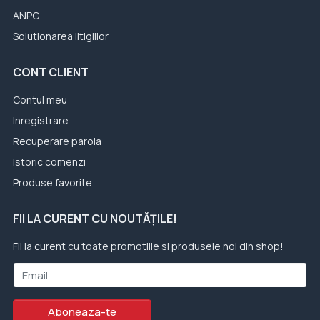
ANPC
Solutionarea litigiilor
CONT CLIENT
Contul meu
Inregistrare
Recuperare parola
Istoric comenzi
Produse favorite
FII LA CURENT CU NOUTĂȚILE!
Fii la curent cu toate promotiile si produsele noi din shop!
Email
Aboneaza-te