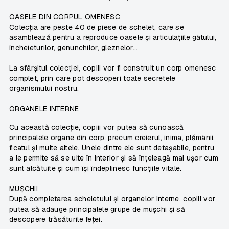
OASELE DIN CORPUL OMENESC
Colecția are peste 40 de piese de schelet, care se
asamblează pentru a reproduce oasele și articulațiile gâtului,
încheieturilor, genunchilor, gleznelor...
La sfârșitul colecției, copiii vor fi construit un corp omenesc
complet, prin care pot descoperi toate secretele
organismului nostru.
ORGANELE INTERNE
Cu această colecție, copiii vor putea să cunoască
principalele organe din corp, precum creierul, inima, plămânii,
ficatul și multe altele. Unele dintre ele sunt detașabile, pentru
a le permite să se uite în interior și să înțeleagă mai ușor cum
sunt alcătuite și cum își îndeplinesc funcțiile vitale.
MUȘCHII
După completarea scheletului și organelor interne, copiii vor
putea să adauge principalele grupe de mușchi și să
descopere trăsăturile feței.