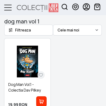
dog man vol 1
Filtreaza
Dog Man Vol.1 -
Colectia Dav Pilkey
19,99
RON