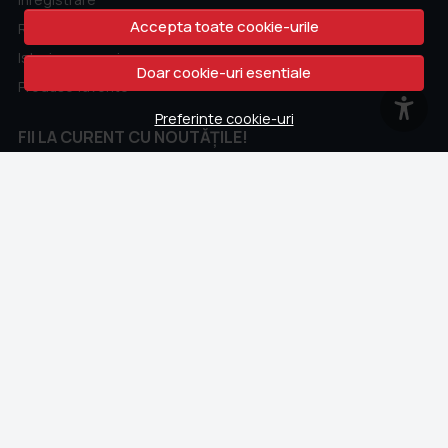
Accepta toate cookie-urile
Recuperare parola
Istoric comenzi
Doar cookie-uri esentiale
Produse favorite
Preferinte cookie-uri
FII LA CURENT CU NOUTĂȚILE!
Fii la curent cu toate promotiile si produsele noi din shop!
Email
Aboneaza-te
CONTACT
Whatsapp
+40 762 211 302
contact@colectii.libertatea.ro