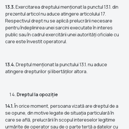
13.3.
Exercitarea dreptului menționat la punctul 13.1. din
prezentul articol nu aduce atingere articolului 17.
Respectivul drept nu se aplică prelucrării necesare
pentru îndeplinirea unei sarcini executate în interes
public sau în cadrul exercitării unei autorități oficiale cu
care este învestit operatorul.
13.4.
Dreptul menționat la punctului 13.1. nu aduce
atingere drepturilor și libertăților altora.
Dreptul la opoziție
14.1.
În orice moment, persoana vizată are dreptul de a
se opune, din motive legate de situația particulară în
care se află, prelucrării în scopul intereselor legitime
urmărite de operator sau de o parte terță a datelor cu