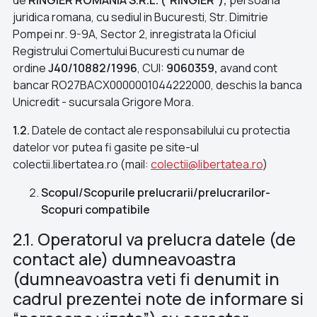
de
RINGIER ROMANIA S.R.L. (“RINGIER”),
persoana
juridica romana, cu sediul in Bucuresti, Str. Dimitrie
Pompei nr. 9-9A, Sector 2, inregistrata la Oficiul
Registrului Comertului Bucuresti cu numar de
ordine
J40/10882/1996
, CUI:
9060359,
avand cont
bancar RO27BACX0000001044222000, deschis la banca
Unicredit - sucursala Grigore Mora.
1.2.
Datele de contact ale responsabilului cu protectia
datelor vor putea fi gasite pe site-ul
colectii.libertatea.ro (mail:
colectii@libertatea.ro
)
Scopul/Scopurile prelucrarii/prelucrarilor-
Scopuri compatibile
2.1. Operatorul va prelucra datele (de
contact ale) dumneavoastra
(dumneavoastra veti fi denumit in
cadrul prezentei note de informare si