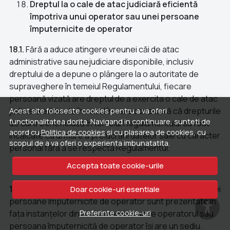
Dreptul la o cale de atac judiciară eficientă
împotriva unui operator sau unei persoane
împuternicite de operator
18.1.
Fără a aduce atingere vreunei căi de atac
administrative sau nejudiciare disponibile, inclusiv
dreptului de a depune o plângere la o autoritate de
supraveghere în temeiul Regulamentului, fiecare
persoană vizată are dreptul de a exercita o cale de atac
judiciară eficientă în cazul în care consideră că drepturile
Acest site foloseste cookies pentru a va oferi
functionalitatea dorita. Navigand in continuare, sunteti de
de care beneficiază în temeiul Regulamentului au fost
acord cu
Politica de cookies
si cu plasarea de cookies, cu
încălcate ca urmare a prelucrării datelor sale cu caracter
scopul de a va oferi o experienta imbunatatita.
personal fără a se respecta Regulamentul.
Accepta toate cookie-urile
18.2.
Acțiunile introduse împotriva unui operator sau unei
Doar cookie-uri esentiale
persoane împuternicite de operator sunt prezentate în
fața instanțelor din statul membru unde operatorul sau
Preferinte cookie-uri
persoana împuternicită de operator își are un sediu.