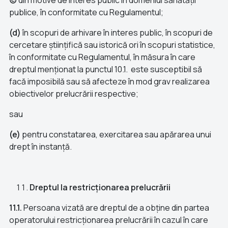
(c)
din motive de interes public în domeniul sănătății
publice, în conformitate cu Regulamentul;
(d)
în scopuri de arhivare în interes public, în scopuri de
cercetare științifică sau istorică ori în scopuri statistice,
în conformitate cu Regulamentul, în măsura în care
dreptul menționat la punctul 10.1. este susceptibil să
facă imposibilă sau să afecteze în mod grav realizarea
obiectivelor prelucrării respective;
sau
(e)
pentru constatarea, exercitarea sau apărarea unui
drept în instanță.
Dreptul la restricționarea prelucrării
11.1.
Persoana vizată are dreptul de a obține din partea
operatorului restricționarea prelucrării în cazul în care