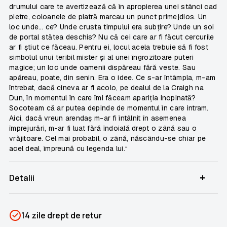
drumului care te avertizează că în apropierea unei stânci cad
pietre, coloanele de piatră marcau un punct primejdios. Un
loc unde… ce? Unde crusta timpului era subțire? Unde un soi
de portal stătea deschis? Nu că cei care ar fi făcut cercurile
ar fi știut ce făceau. Pentru ei, locul acela trebuie să fi fost
simbolul unui teribil mister și al unei îngrozitoare puteri
magice; un loc unde oamenii dispăreau fără veste. Sau
apăreau, poate, din senin. Era o idee. Ce s-ar întâmpla, m-am
întrebat, dacă cineva ar fi acolo, pe dealul de la Craigh na
Dun, în momentul în care îmi făceam apariția inopinată?
Socoteam că ar putea depinde de momentul în care intram.
Aici, dacă vreun arendaș m-ar fi întâlnit în asemenea
împrejurări, m-ar fi luat fără îndoială drept o zână sau o
vrăjitoare. Cel mai probabil, o zână, născându-se chiar pe
acel deal, împreună cu legenda lui.“
+
Detalii
SKU
PSIN-04827
14 zile drept de retur
Categorii
Liber la citit!