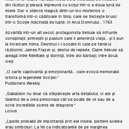
din război și pleacă împreună cu soțul într-o a doua lună de
miere. Dar o stâncă magică dintr-un loc misterios o
transformă într-o călătoare în timp, care se trezește brusc
într-o Scoție măcinată de lupte, în Anul Domnului… 1743.
Azvârlită într-un alt secol, protagonista trebuie să înfrunte
conspirații, primejdii și pasiuni care îi amenință viața… și îi pun
la încercare inima. Destinul i-l scoate în cale pe tânărul
războinic James Frazer și, destul de repede, Claire trebuie să
aleagă între fidelitate și dorință, între doi bărbați, între două
vieți.
„O carte captivantă și emoționantă… care evocă memorabil
istoria și legendele Scoției.“
Publishers Weekly
„Gabaldon nu doar că stăpânește arta detaliului, ci are și
talentul de a crea personaje cât se poate de vii sau de a
scrie incredibile scene de dragoste.“
Locus
„Lipsite probabil de importanță prin ele însele, pietrele acelea
erau simboluri. La fel ca indicatoarele de pe marginea