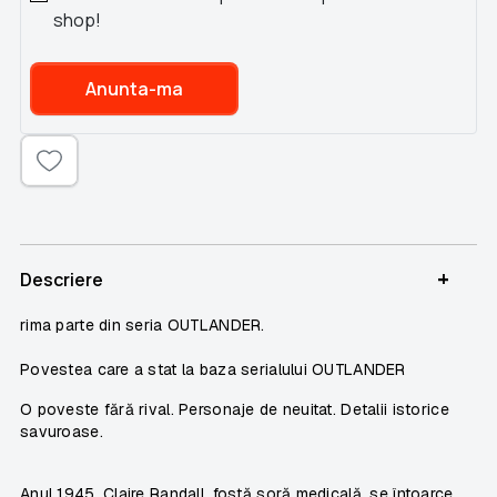
shop!
Anunta-ma
+
Descriere
rima parte din seria
OUTLANDER.
Povestea care a stat la baza serialului OUTLANDER
O poveste fără rival. Personaje de neuitat. Detalii istorice
savuroase.
Anul 1945. Claire Randall, fostă soră medicală, se întoarce