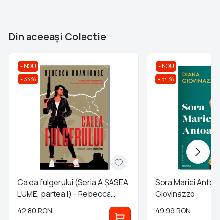
Brand
Nemira
Din aceeaşi Colectie
NOU
NOU
35%
54%
Calea fulgerului (Seria A ȘASEA
Sora Mariei Antoa
LUME, partea I) - Rebecca
Giovinazzo
Roanhorse
42,80
RON
49,99
RON