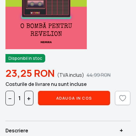
Disponibil in stoc
23,25
RON
(TVA inclus)
44,99
RON
Costurile de livrare nu sunt incluse
−
+
ADAUGA IN COS
+
Descriere