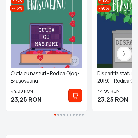
NOU
NOU
48%
48%
Cutia cu nasturi - Rodica Ojog-
Dispariția statuii d
Brașoveanu
2019) - Rodica Oj
Brașoveanu
44,99
RON
44,99
RON
23,25
RON
23,25
RON