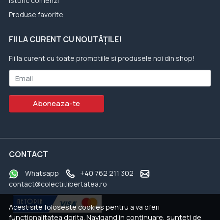
Istoric comenzi
Produse favorite
FII LA CURENT CU NOUTĂȚILE!
Fii la curent cu toate promotiile si produsele noi din shop!
Email
Aboneaza-te
CONTACT
Whatsapp
+40 762 211 302
contact@colectii.libertatea.ro
Acest site foloseste cookies pentru a va oferi
functionalitatea dorita. Navigand in continuare, sunteti de