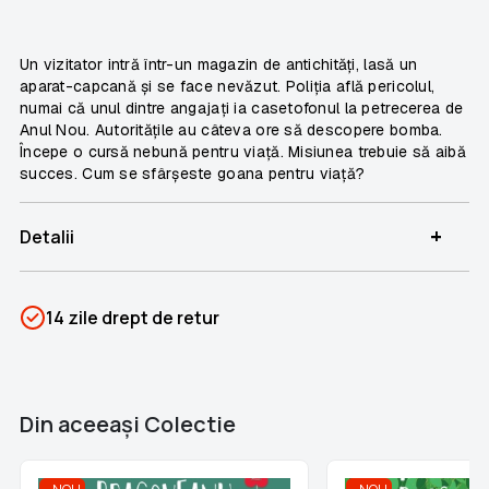
Un vizitator intră într-un magazin de antichități, lasă un
aparat-capcană și se face nevăzut. Poliția află pericolul,
numai că unul dintre angajați ia casetofonul la petrecerea de
Anul Nou. Autoritățile au câteva ore să descopere bomba.
Începe o cursă nebună pentru viață. Misiunea trebuie să aibă
succes. Cum se sfârșeste goana pentru viață?
+
Detalii
SKU
PSIN-04851
14 zile drept de retur
Categorii
Liber la citit!
Brand
Nemira
Din aceeaşi Colectie