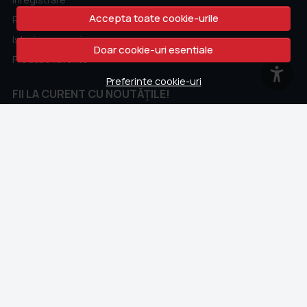
Accepta toate cookie-urile
Recuperare parola
Istoric comenzi
Doar cookie-uri esentiale
Produse favorite
Preferinte cookie-uri
FII LA CURENT CU NOUTĂȚILE!
Fii la curent cu toate promotiile si produsele noi din shop!
Email
Aboneaza-te
CONTACT
Whatsapp
+40 762 211 302
contact@colectii.libertatea.ro