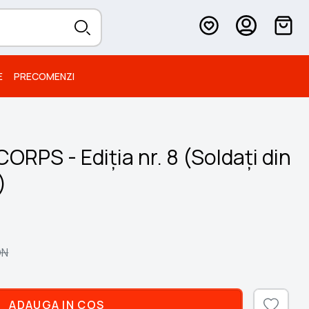
E
PRECOMENZI
RPS - Ediția nr. 8 (Soldați din
)
ON
ADAUGA IN COS