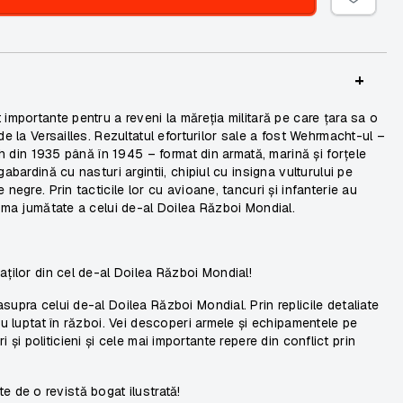
+
importante pentru a reveni la măreția militară pe care țara sa o
de la Versailles. Rezultatul eforturilor sale a fost Wehrmacht-ul –
ich din 1935 până în 1945 – format din armată, marină și forțele
abardină cu nasturi argintii, chipiul cu insigna vulturului pe
negre. Prin tacticile lor cu avioane, tancuri și infanterie au
rima jumătate a celui de-al Doilea Război Mondial.
aților din cel de-al Doilea Război Mondial!
upra celui de-al Doilea Război Mondial. Prin replicile detaliate
au luptat în război. Vei descoperi armele și echipamentele pe
ari și politicieni și cele mai importante repere din conflict prin
ite de o revistă bogat ilustrată!