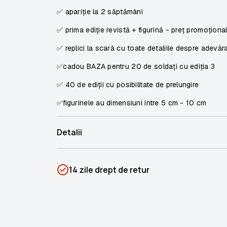
✅ apariție la 2 săptămâni
✅ prima ediție revistă + figurină - preț promoționa
✅ replici la scară cu toate detaliile despre adevăraț
✅cadou BAZA pentru 20 de soldați cu ediția 3
✅ 40 de ediții cu posibilitate de prelungire
✅figurinele au dimensiuni între 5 cm - 10 cm
Detalii
SKU
PSIN-03989
14 zile drept de retur
Categorii
Oferte speciale
Brand
Colectii Libertatea