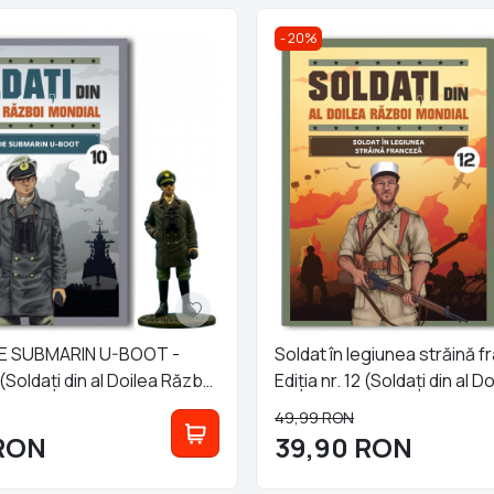
20%
E SUBMARIN U-BOOT -
Soldat în legiunea străină f
0 (Soldați din al Doilea Război
Ediția nr. 12 (Soldați din al 
Mondial)
49,99
RON
RON
39,90
RON