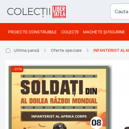
PROIECTE CONSTRUIBILE
COLECȚII
MACHETE ȘI FIGURINE
Ultima șansă
Oferte speciale
INFANTERIST AL AFR
20%