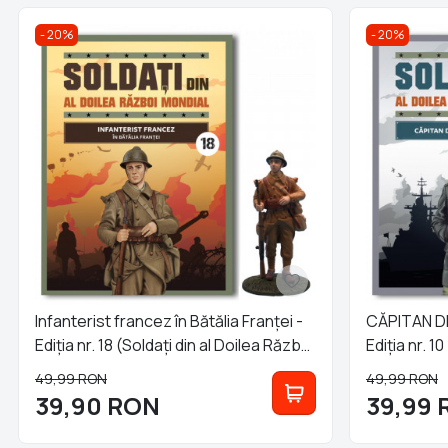
20%
20%
Infanterist francez în Bătălia Franței -
CĂPITAN D
Ediția nr. 18 (Soldați din al Doilea Război
Ediția nr. 1
Mondial)
Mondial)
49,99
RON
49,99
RON
39,90
RON
39,99