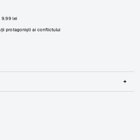
l
9,99 lei
ii protagoniști ai conflictului
+