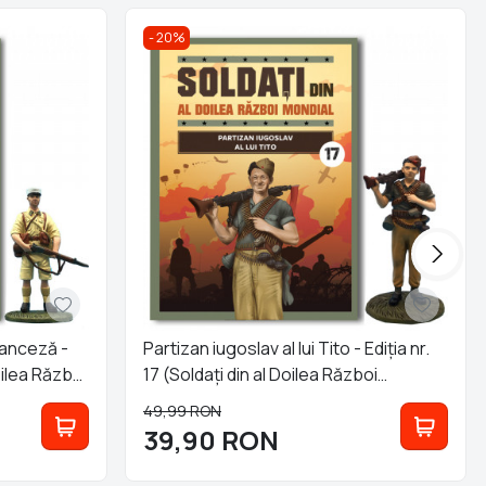
20%
ranceză -
Partizan iugoslav al lui Tito - Ediția nr.
Doilea Război
17 (Soldați din al Doilea Război
Mondial)
49,99
RON
39,90
RON