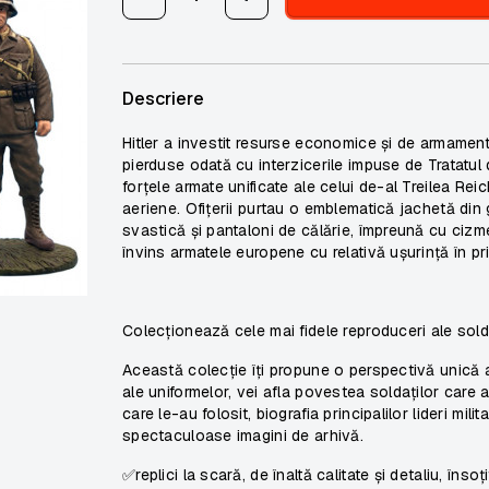
Descriere
Hitler a investit resurse economice și de armament 
pierduse odată cu interzicerile impuse de Tratatul 
forțele armate unificate ale celui de-al Treilea Re
aeriene. Ofițerii purtau o emblematică jachetă din g
svastică și pantaloni de călărie, împreună cu cizme 
învins armatele europene cu relativă ușurință în p
Colecționează cele mai fidele reproduceri ale sold
Această colecție îți propune o perspectivă unică as
ale uniformelor, vei afla povestea soldaților care 
care le-au folosit, biografia principalilor lideri milit
spectaculoase imagini de arhivă.
✅replici la scară, de înaltă calitate și detaliu, însoț