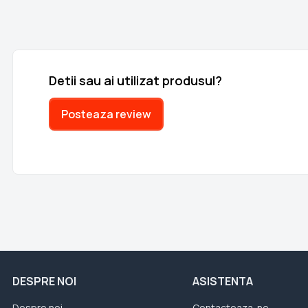
Detii sau ai utilizat produsul?
Posteaza review
DESPRE NOI
ASISTENTA
Despre noi
Contacteaza-ne