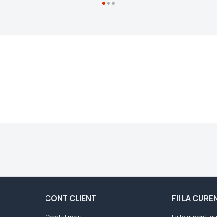
CONT CLIENT
FII LA CUR
Contul meu
Fii la curent c