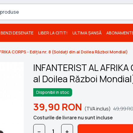
BENZI DESENATE
LIBER LA CITIT!
ULTIMA ȘANSĂ
ABONAMENT
IKA CORPS - Ediția nr. 8 (Soldați din al Doilea Război Mondial)
INFANTERIST AL AFRIKA CO
al Doilea Război Mondial
Disponibil in stoc
39,90
RON
(TVA inclus)
49,99
R
Costurile de livrare nu sunt incluse
−
+