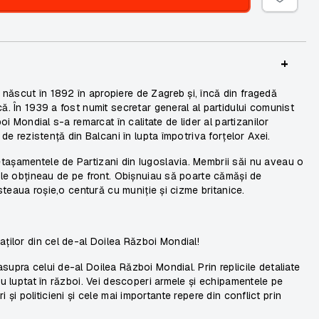
+
născut în 1892 în apropiere de Zagreb și, încă din fragedă
ă. În 1939 a fost numit secretar general al partidului comunist
oi Mondial s-a remarcat în calitate de lider al partizanilor
 de rezistență din Balcani în lupta împotriva forțelor Axei.
tașamentele de Partizani din Iugoslavia. Membrii săi nu aveau o
e le obțineau de pe front. Obișnuiau să poarte cămăși de
 steaua roșie,o centură cu muniție și cizme britanice.
aților din cel de-al Doilea Război Mondial!
upra celui de-al Doilea Război Mondial. Prin replicile detaliate
au luptat în război. Vei descoperi armele și echipamentele pe
ari și politicieni și cele mai importante repere din conflict prin