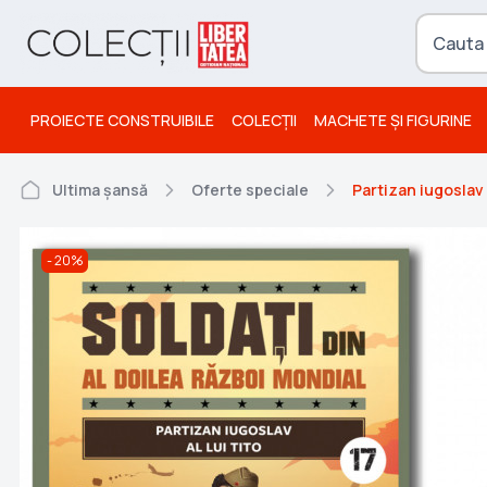
PROIECTE CONSTRUIBILE
COLECȚII
MACHETE ȘI FIGURINE
Ultima șansă
Oferte speciale
Partizan iugoslav a
20%