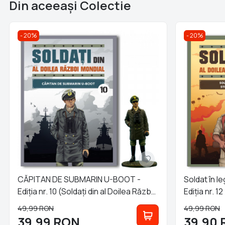
Din aceeaşi Colectie
20%
20%
CĂPITAN DE SUBMARIN U-BOOT -
Soldat în l
Ediția nr. 10 (Soldați din al Doilea Război
Ediția nr. 1
Mondial)
Mondial)
49,99
RON
49,99
RON
39,99
RON
39,90