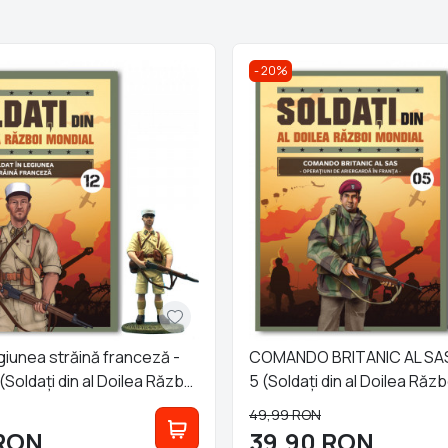
20%
egiunea străină franceză -
COMANDO BRITANIC AL SAS -
2 (Soldați din al Doilea Război
5 (Soldați din al Doilea Răz
49,99
RON
RON
39,90
RON