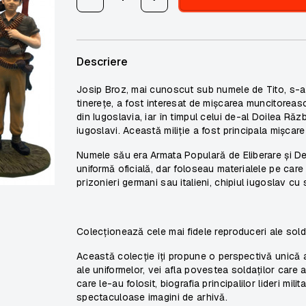
Descriere
Josip Broz, mai cunoscut sub numele de Tito, s-a 
tinerețe, a fost interesat de mișcarea muncitoreasc
din Iugoslavia, iar în timpul celui de-al Doilea Răzb
iugoslavi. Această miliție a fost principala mișcare
Numele său era Armata Populară de Eliberare și De
uniformă oficială, dar foloseau materialele pe car
prizonieri germani sau italieni, chipiul iugoslav cu
Colecționează cele mai fidele reproduceri ale sold
Această colecție îți propune o perspectivă unică as
ale uniformelor, vei afla povestea soldaților care 
care le-au folosit, biografia principalilor lideri milit
spectaculoase imagini de arhivă.