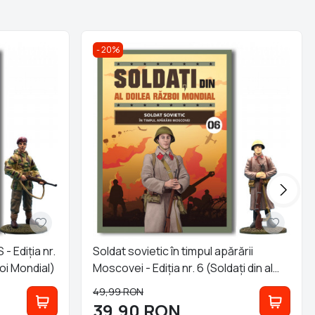
20%
 Ediția nr.
Soldat sovietic în timpul apărării
boi Mondial)
Moscovei - Ediția nr. 6 (Soldați din al
Doilea Război Mondial)
49,99
RON
39,90
RON