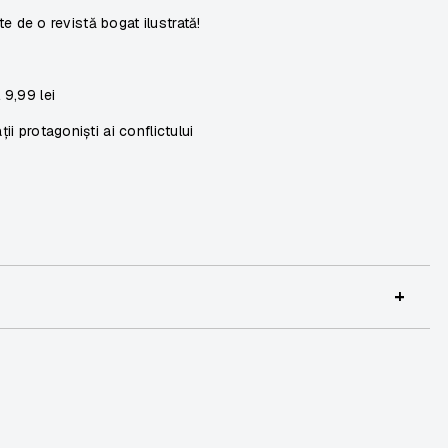
ite de o revistă bogat ilustrată!
l
9,99 lei
ii protagoniști ai conflictului
+