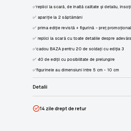
✅replici la scară, de înaltă calitate și detaliu, însoț
✅ apariție la 2 săptămâni
✅ prima ediție revistă + figurină - preț promoționa
✅ replici la scară cu toate detaliile despre adevăraț
✅cadou BAZA pentru 20 de soldați cu ediția 3
✅ 40 de ediții cu posibilitate de prelungire
✅figurinele au dimensiuni între 5 cm - 10 cm
Detalii
SKU
PSIN-04214
14 zile drept de retur
Categorii
Oferte speciale
Brand
Colectii Libertatea