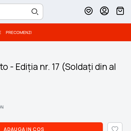
E
PRECOMENZI
to - Ediția nr. 17 (Soldați din al
ON
ADAUGA IN COS