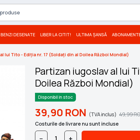
BENZI DESENATE
LIBER LA CITIT!
ULTIMA ȘANSĂ
ABONAMENT
l lui Tito - Ediția nr. 17 (Soldați din al Doilea Război Mondial)
Partizan iugoslav al lui Ti
Doilea Război Mondial)
Disponibil in stoc
39,90
RON
(TVA inclus)
49,99
R
Costurile de livrare nu sunt incluse
−
+