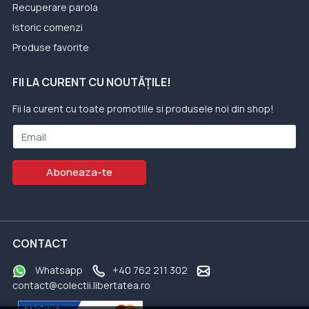
Recuperare parola
Istoric comenzi
Produse favorite
FII LA CURENT CU NOUTĂȚILE!
Fii la curent cu toate promotiile si produsele noi din shop!
Email
Aboneaza-te
CONTACT
Whatsapp
+40 762 211 302
contact@colectii.libertatea.ro