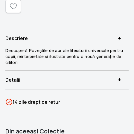
+
Descriere
Descoperă Poveștile de aur ale literaturii universale pentru
copii, reinterpretate și ilustrate pentru o nouă generație de
cititori
+
Detalii
SKU
PSIN-05982
14 zile drept de retur
Categorii
Povești de aur
Brand
Colectii Libertatea
Din aceeaşi Colectie