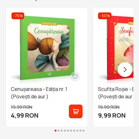
75%
50%
Cenuşareasa - Ediția nr. 1
Scufita Roşie - Ediț
(Poveşti de aur )
(Poveşti de aur )
19,99
RON
19,99
RON
4,99
RON
9,99
RON