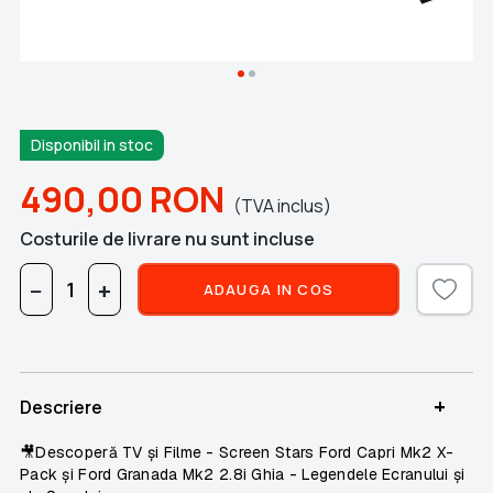
Disponibil in stoc
490,00
RON
(TVA inclus)
Costurile de livrare nu sunt incluse
−
+
ADAUGA IN COS
+
Descriere
🎥Descoperă TV și Filme - Screen Stars Ford Capri Mk2 X-
Pack și Ford Granada Mk2 2.8i Ghia - Legendele Ecranului și