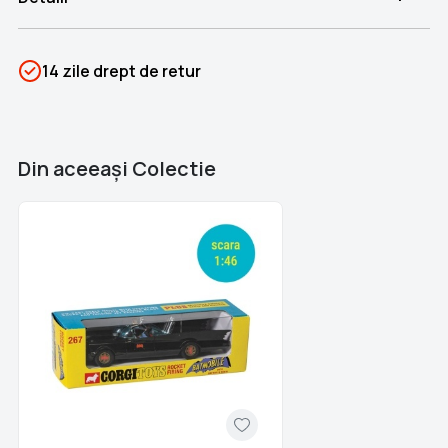
SKU
PSIN-06052
14 zile drept de retur
Categorii
TV si Filme
Brand
Colectii Libertatea
Din aceeaşi Colectie