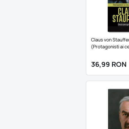
Claus von Stauffen
(Protagonisti ai c
Mondial)
36,99
RON