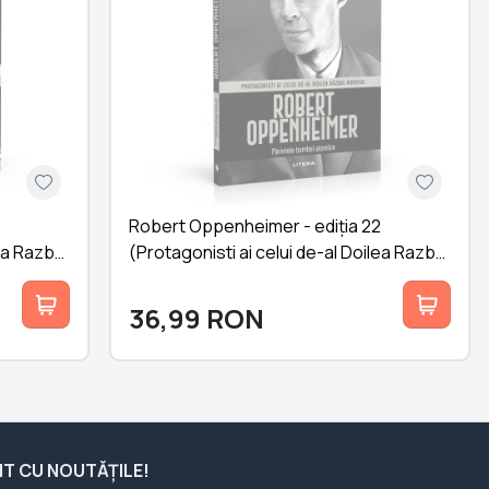
Robert Oppenheimer - ediția 22
ea Razboi
(Protagonisti ai celui de-al Doilea Razboi
Mondial)
36,99
RON
ENT CU NOUTĂȚILE!