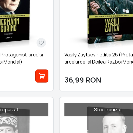
(Protagonisti ai celui
Vasily Zaytsev - ediția 26 (Prot
oi Mondial)
ai celui de-al Doilea Razboi Mond
36,99
RON
 epuizat
Stoc epuizat