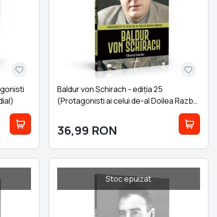
agonisti
Baldur von Schirach - ediția 25
ial)
(Protagonisti ai celui de-al Doilea Razboi
Mondial)
36,99
RON
Stoc epuizat