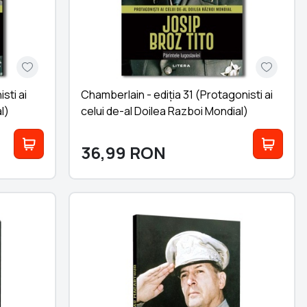
sti ai
Chamberlain - ediția 31 (Protagonisti ai
l)
celui de-al Doilea Razboi Mondial)
36,99
RON