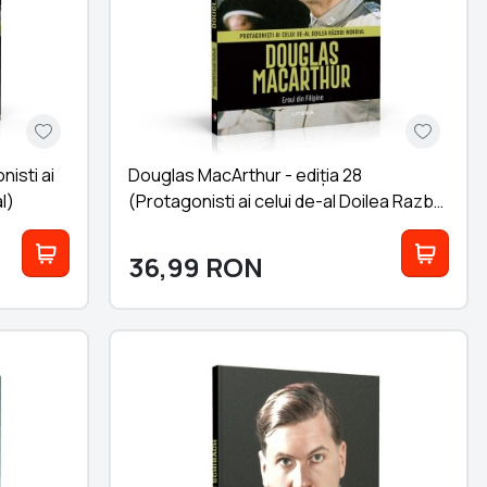
nisti ai
Douglas MacArthur - ediția 28
l)
(Protagonisti ai celui de-al Doilea Razboi
Mondial)
36,99
RON