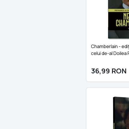
Chamberlain - ediț
celui de-al Doilea
36,99
RON