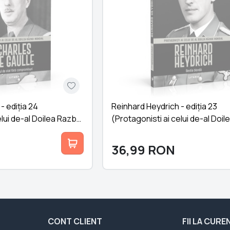
- ediția 24
Reinhard Heydrich - ediția 23
elui de-al Doilea Razboi
(Protagonisti ai celui de-al Doil
Mondial)
36,99
RON
CONT CLIENT
FII LA CUR