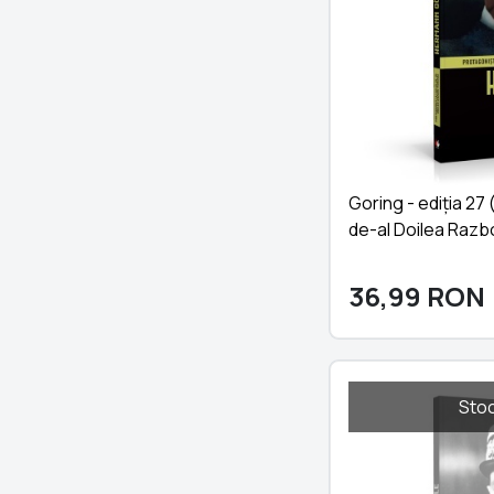
Goring - ediția 27 
de-al Doilea Razb
36,99
RON
Stoc