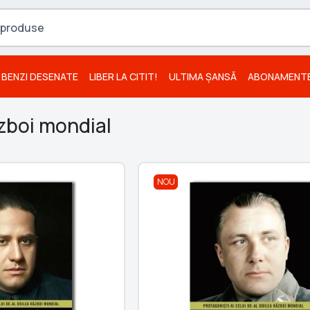
BENZI DESENATE
LIBER LA CITIT!
ULTIMA ȘANSĂ
ABONAMENT
azboi mondial
NOU