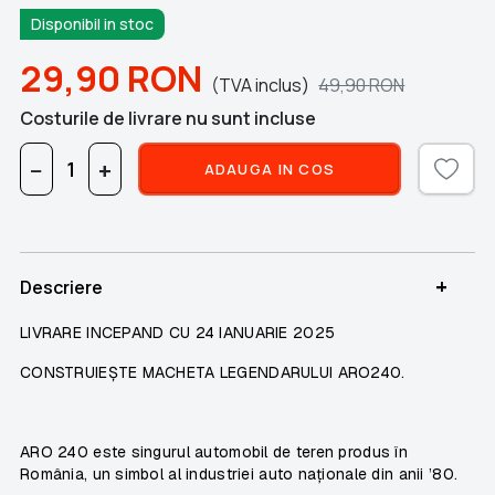
Disponibil in stoc
29,90
RON
(TVA inclus)
49,90
RON
Costurile de livrare nu sunt incluse
−
+
ADAUGA IN COS
+
Descriere
LIVRARE INCEPAND CU 24 IANUARIE 2025
CONSTRUIEȘTE MACHETA LEGENDARULUI ARO240.
ARO 240
este singurul automobil de teren produs în
România, un simbol al industriei auto naționale din anii ’80.