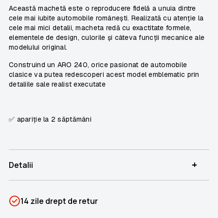
Această machetă este o reproducere fidelă a unuia dintre
cele mai iubite automobile românești. Realizată cu atenție la
cele mai mici detalii, macheta redă cu exactitate formele,
elementele de design, culorile și câteva funcții mecanice ale
modelului original.
Construind un
ARO 240
, orice pasionat de automobile
clasice va putea redescoperi acest model emblematic prin
detaliile sale realist executate
✅ apariție la 2 săptămâni
+
Detalii
SKU
PSIN-05269
14 zile drept de retur
Categorii
Aro 240