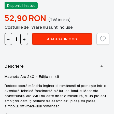
Disponibil in stoc
52,90
RON
(TVA inclus)
Costurile de livrare nu sunt incluse
−
+
ADAUGA IN COS
+
Descriere
Macheta Aro 240 – Ediția nr. 46
Redescoperă mândria ingineriei românești și pornește într-o
aventură tehnică fascinantă alături de familie! Macheta
construibilă
Aro 240
nu este doar o miniatură, ci un proiect
ambițios care îți permite să asamblezi, piesă cu piesă,
simbolul off-road-ului românesc.