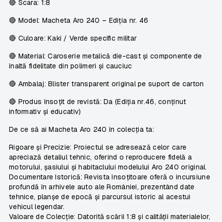
🔴
Scara:
1:8
🔴
Model:
Macheta Aro 240 – Ediția nr. 46
🔴
Culoare:
Kaki / Verde specific militar
🔴
Material:
Caroserie metalică die-cast și componente de
înaltă fidelitate din polimeri și cauciuc
🔴
Ambalaj:
Blister transparent original pe suport de carton
🔴
Produs însoțit de revistă:
Da (Ediția nr.46, conținut
informativ și educativ)
De ce să ai Macheta Aro 240 în colecția ta:
Rigoare și Precizie:
Proiectul se adresează celor care
apreciază detaliul tehnic, oferind o reproducere fidelă a
motorului, șasiului și habitaclului modelului Aro 240 original.
Documentare Istorică:
Revista însoțitoare oferă o incursiune
profundă în arhivele auto ale României, prezentând date
tehnice, planșe de epocă și parcursul istoric al acestui
vehicul legendar.
Valoare de Colecție:
Datorită scării 1:8 și calității materialelor,