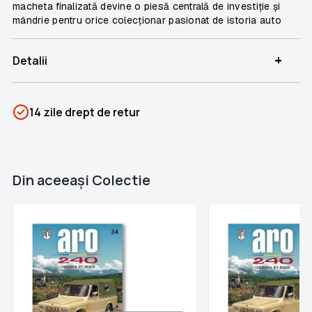
macheta finalizată devine o piesă centrală de investiție și
mândrie pentru orice colecționar pasionat de istoria auto
+
Detalii
SKU
PSIN-06571
14 zile drept de retur
Categorii
Aro 240
Brand
Colectii Libertatea
Din aceeaşi Colectie