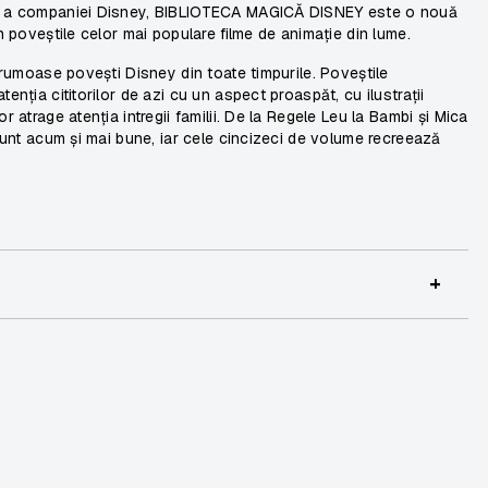
nță a companiei Disney, BIBLIOTECA MAGICĂ DISNEY este o nouă
in poveștile celor mai populare filme de animație din lume.
 frumoase povești Disney din toate timpurile. Poveștile
enția cititorilor de azi cu un aspect proaspăt, cu ilustrații
 atrage atenția intregii familii. De la
Regele Leu
la
Bambi
și
Mica
 sunt acum și mai bune, iar cele cincizeci de volume recreează
+