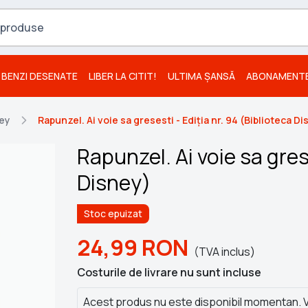
BENZI DESENATE
LIBER LA CITIT!
ULTIMA ȘANSĂ
ABONAMENT
ney
Rapunzel. Ai voie sa gresesti - Ediția nr. 94 (Biblioteca D
Rapunzel. Ai voie sa grese
Disney)
Stoc epuizat
24,99
RON
(TVA inclus)
Costurile de livrare nu sunt incluse
Acest produs nu este disponibil momentan. V