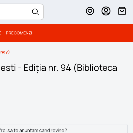
E
PRECOMENZI
isney)
sti - Ediția nr. 94 (Biblioteca
rei sa te anuntam cand revine?