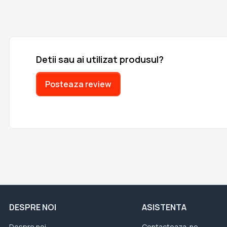
Detii sau ai utilizat produsul?
Posteaza review
DESPRE NOI
ASISTENTA
Despre noi
Contacteaza-ne