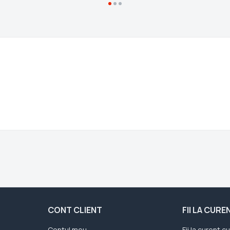
CONT CLIENT
FII LA CUR
Contul meu
Fii la curent c