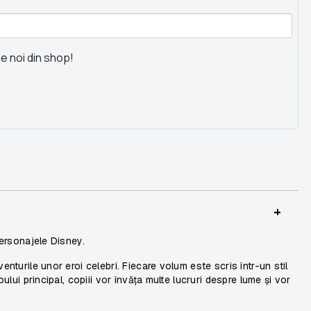
le noi din shop!
+
personajele Disney.
enturile unor eroi celebri. Fiecare volum este scris într-un stil
oului principal, copiii vor învăța multe lucruri despre lume și vor