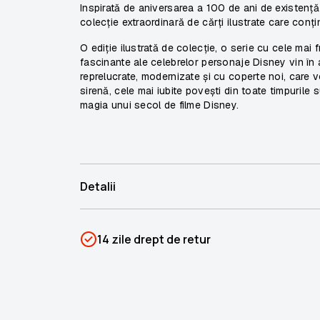
Inspirată de aniversarea a 100 de ani de existe
colecție extraordinară de cărți ilustrate care conț
O ediție ilustrată de colecție, o serie cu cele mai
fascinante ale celebrelor personaje Disney vin în at
reprelucrate, modernizate și cu coperte noi, care vor
sirenă
, cele mai iubite povești din toate timpurile
magia unui secol de filme Disney.
Detalii
SKU
PSIN-05921
14 zile drept de retur
Categorii
Biblioteca Disney
Brand
Colectii Libertatea