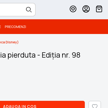
E
PRECOMENZI
teca Disney)
 pierduta - Ediția nr. 98
ADAUGA IN COS