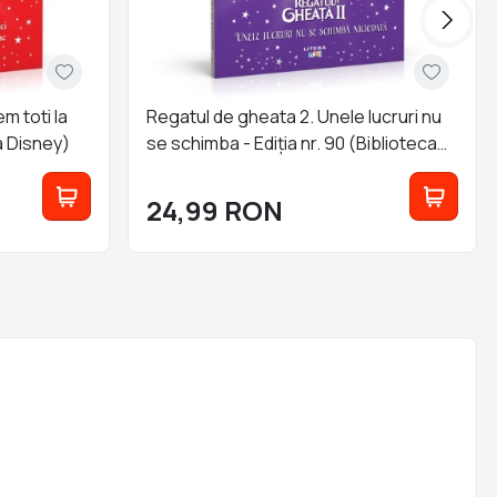
m toti la
Regatul de gheata 2. Unele lucruri nu
ca Disney)
se schimba - Ediția nr. 90 (Biblioteca
Disney)
24,99
RON