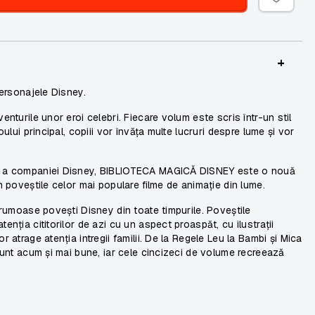
+
personajele Disney.
enturile unor eroi celebri. Fiecare volum este scris într-un stil
oului principal, copiii vor învăța multe lucruri despre lume și vor
nță a companiei Disney, BIBLIOTECA MAGICĂ DISNEY este o nouă
in poveștile celor mai populare filme de animație din lume.
 frumoase povești Disney din toate timpurile. Poveștile
enția cititorilor de azi cu un aspect proaspăt, cu ilustrații
 atrage atenția intregii familii. De la
Regele Leu
la
Bambi
și
Mica
 sunt acum și mai bune, iar cele cincizeci de volume recreează