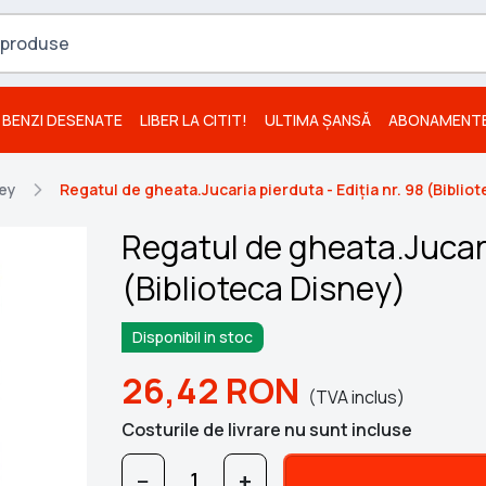
BENZI DESENATE
LIBER LA CITIT!
ULTIMA ȘANSĂ
ABONAMENT
ney
Regatul de gheata.Jucaria pierduta - Ediția nr. 98 (Biblio
Regatul de gheata.Jucaria
(Biblioteca Disney)
Disponibil in stoc
26,42
RON
(TVA inclus)
Costurile de livrare nu sunt incluse
−
+