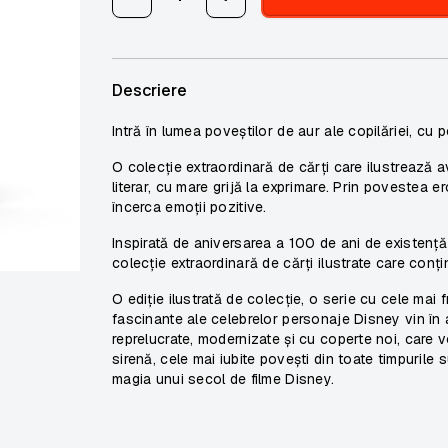
Descriere
Intră în lumea poveștilor de aur ale copilăriei, cu 
O colecție extraordinară de cărți care ilustrează av
literar, cu mare grijă la exprimare. Prin povestea er
încerca emoții pozitive.
Inspirată de aniversarea a 100 de ani de existe
colecție extraordinară de cărți ilustrate care conț
O ediție ilustrată de colecție, o serie cu cele mai
fascinante ale celebrelor personaje Disney vin în at
reprelucrate, modernizate și cu coperte noi, care vor
sirenă
, cele mai iubite povești din toate timpurile
magia unui secol de filme Disney.