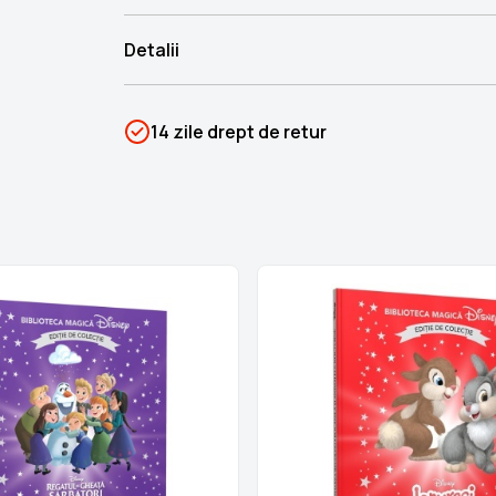
Detalii
SKU
PSIN-05967
14 zile drept de retur
Categorii
Biblioteca Disney
Brand
Colectii Libertatea