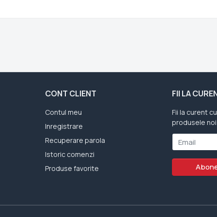
CONT CLIENT
FII LA CUR
Contul meu
Fii la curent c
produsele noi
Inregistrare
Recuperare parola
Email
Istoric comenzi
Abone
Produse favorite