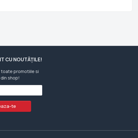
ENT CU NOUTĂȚILE!
u toate promotiile si
 din shop!
aza-te