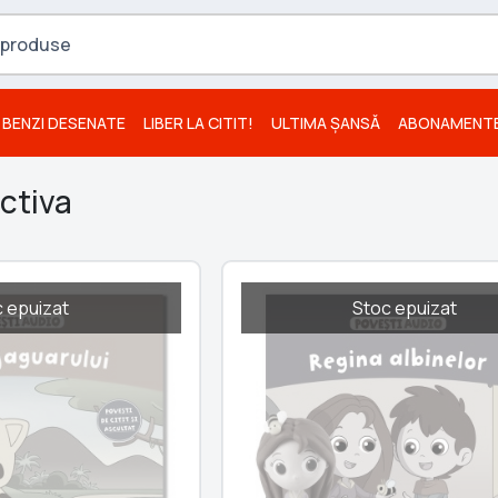
BENZI DESENATE
LIBER LA CITIT!
ULTIMA ȘANSĂ
ABONAMENT
ctiva
 epuizat
Stoc epuizat