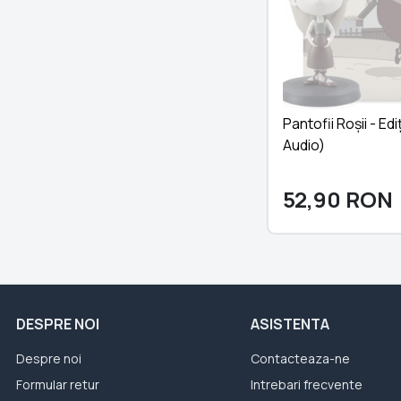
Pantofii Roșii - Edi
Audio)
52,90
RON
DESPRE NOI
ASISTENTA
Despre noi
Contacteaza-ne
Formular retur
Intrebari frecvente