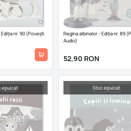
 Ediția nr. 90 (Povești
Regina albinelor - Ediția nr. 89 (
Audio)
52,90
RON
 epuizat
Stoc epuizat