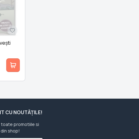
ovești
ENT CU NOUTĂȚILE!
u toate promotiile si
 din shop!