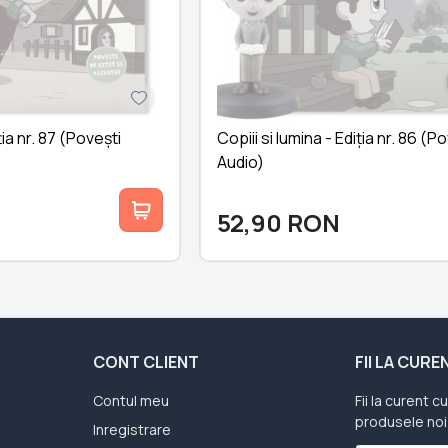
ția nr. 87 (Povești
Copiii si lumina - Ediția nr. 86 (P
Audio)
52,90
RON
CONT CLIENT
FII LA CUR
Contul meu
Fii la curent c
produsele noi
Inregistrare