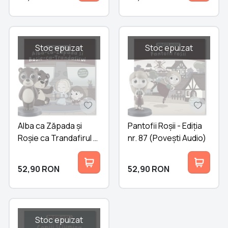
Stoc epuizat
Stoc epuizat
Alba ca Zăpada și
Pantofii Roșii - Ediția
Roșie ca Trandafirul -
nr. 87 (Povești Audio)
Ediția nr. 88 (Povești
Audio)
52,90
RON
52,90
RON
Stoc epuizat