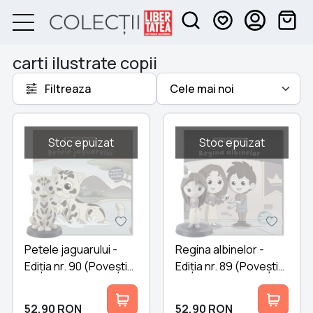
carti ilustrate copii
Filtreaza
Stoc epuizat
Stoc epuizat
Petele jaguarului -
Regina albinelor -
Ediția nr. 90 (Povești
Ediția nr. 89 (Povești
Audio)
Audio)
52,90
RON
52,90
RON