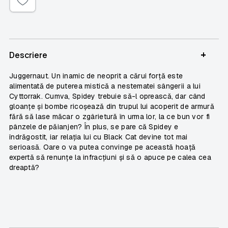
+
Descriere
Juggernaut. Un inamic de neoprit a cărui forță este
alimentată de puterea mistică a nestematei sângerii a lui
Cyttorrak. Cumva, Spidey trebuie să-l oprească, dar când
gloanțe și bombe ricoșează din trupul lui acoperit de armură
fără să lase măcar o zgârietură în urma lor, la ce bun vor fi
pânzele de păianjen? În plus, se pare că Spidey e
îndrăgostit, iar relația lui cu Black Cat devine tot mai
serioasă. Oare o va putea convinge pe această hoață
expertă să renunțe la infracțiuni și să o apuce pe calea cea
dreaptă?