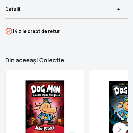
+
Detalii
SKU
PSIN-05330
14 zile drept de retur
Categorii
Colecția Spider-Man
,
Benzi
desenate
Brand
Colectii Libertatea
Din aceeaşi Colectie