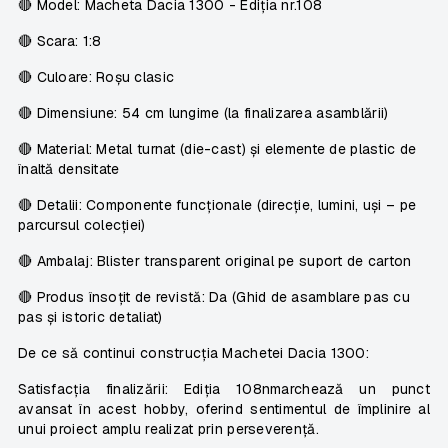
🔴
Model:
Macheta Dacia 1300 -
Ediția nr.108
🔴
Scara:
1:8
🔴
Culoare:
Roșu clasic
🔴
Dimensiune:
54 cm lungime (la finalizarea asamblării)
🔴
Material:
Metal turnat (die-cast) și elemente de plastic de
înaltă densitate
🔴
Detali
i: Componente funcționale (direcție, lumini, uși – pe
parcursul colecției)
🔴
Ambalaj:
Blister transparent original pe suport de carton
🔴
Produs însoțit de revistă
:
Da (Ghid de asamblare pas cu
pas și istoric detaliat)
De ce să continui construcția Machetei Dacia 1300:
Satisfacția finalizării: Ediția 108nmarchează un punct
avansat în acest hobby, oferind sentimentul de împlinire al
unui proiect amplu realizat prin perseverență.