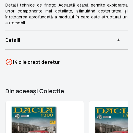
Detalii tehnice de finețe: Această etapă permite explorarea
unor componente mai detaliate, stimulând dexteritatea și
înțelegerea aprofundată a modului în care este structurat un
automobil.
+
Detalii
SKU
PSIN-06987
14 zile drept de retur
Categorii
Dacia 1300
Brand
Colectii Libertatea
Din aceeaşi Colectie