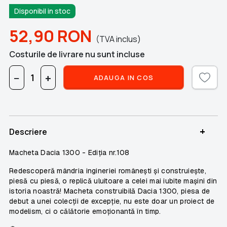
Disponibil in stoc
52,90
RON
(TVA inclus)
Costurile de livrare nu sunt incluse
−
+
ADAUGA IN COS
+
Descriere
Macheta Dacia 1300 -
Ediția nr.108
Redescoperă mândria ingineriei românești și construiește,
piesă cu piesă, o replică uluitoare a celei mai iubite mașini din
istoria noastră! Macheta construibilă Dacia 1300, piesa de
debut a unei colecții de excepție, nu este doar un proiect de
modelism, ci o călătorie emoționantă în timp.