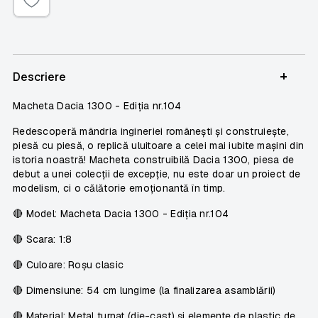
+
Descriere
Macheta Dacia 1300 -
Ediția nr.104
Redescoperă mândria ingineriei românești și construiește,
piesă cu piesă, o replică uluitoare a celei mai iubite mașini din
istoria noastră! Macheta construibilă Dacia 1300, piesa de
debut a unei colecții de excepție, nu este doar un proiect de
modelism, ci o călătorie emoționantă în timp.
🔴
Model:
Macheta Dacia 1300 -
Ediția nr.104
🔴
Scara:
1:8
🔴
Culoare:
Roșu clasic
🔴
Dimensiune:
54 cm lungime (la finalizarea asamblării)
🔴
Material:
Metal turnat (die-cast) și elemente de plastic de