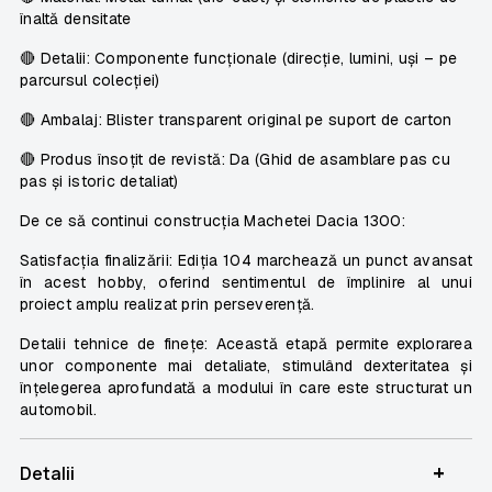
înaltă densitate
🔴
Detali
i: Componente funcționale (direcție, lumini, uși – pe
parcursul colecției)
🔴
Ambalaj:
Blister transparent original pe suport de carton
🔴
Produs însoțit de revistă
:
Da (Ghid de asamblare pas cu
pas și istoric detaliat)
De ce să continui construcția Machetei Dacia 1300:
Satisfacția finalizării: Ediția 104 marchează un punct avansat
în acest hobby, oferind sentimentul de împlinire al unui
proiect amplu realizat prin perseverență.
Detalii tehnice de finețe: Această etapă permite explorarea
unor componente mai detaliate, stimulând dexteritatea și
înțelegerea aprofundată a modului în care este structurat un
automobil.
+
Detalii