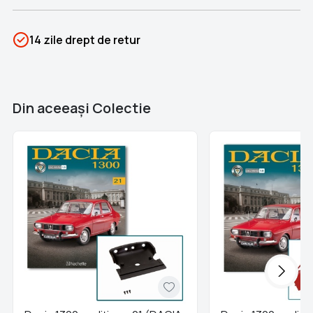
SKU
PSIN-06908
14 zile drept de retur
Categorii
Dacia 1300
Brand
Colectii Libertatea
Din aceeaşi Colectie