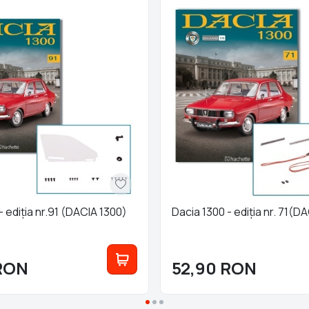
- ediția nr.91 (DACIA 1300)
Dacia 1300 - ediția nr. 71(D
RON
52,90
RON