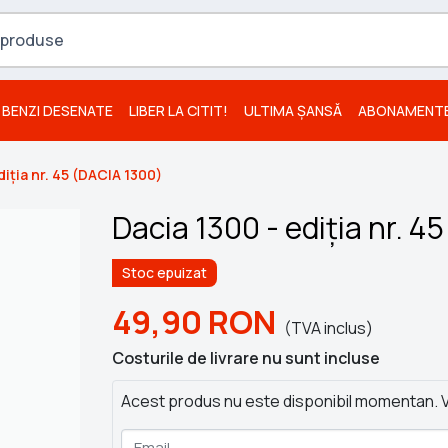
BENZI DESENATE
LIBER LA CITIT!
ULTIMA ȘANSĂ
ABONAMENT
diția nr. 45 (DACIA 1300)
Dacia 1300 - ediția nr. 4
Stoc epuizat
49,90
RON
(TVA inclus)
Costurile de livrare nu sunt incluse
Acest produs nu este disponibil momentan. V
Email