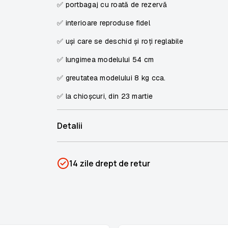
✅ portbagaj cu roată de rezervă
✅ interioare reproduse fidel
✅ uși care se deschid și roți reglabile
✅ lungimea modelului
54 cm
✅ greutatea modelului
8 kg cca.
✅
la chioșcuri, din 23 martie
Detalii
SKU
PSIN-05485
14 zile drept de retur
Categorii
Dacia 1300
Brand
Colectii Libertatea