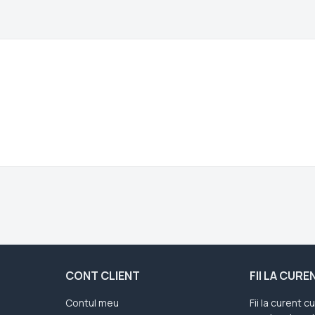
CONT CLIENT
FII LA CUR
Contul meu
Fii la curent c