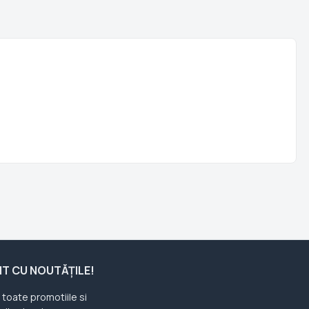
ENT CU NOUTĂȚILE!
u toate promotiile si