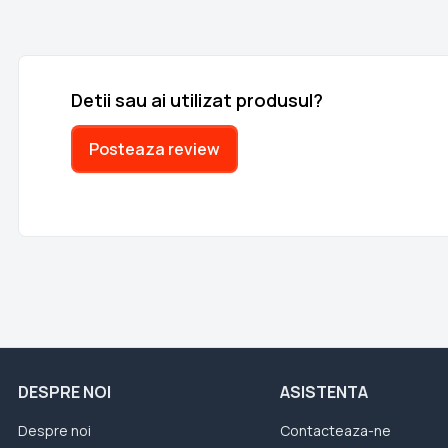
Detii sau ai utilizat produsul?
Posteaza review
DESPRE NOI
ASISTENTA
Despre noi
Contacteaza-ne