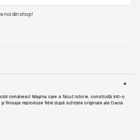
le noi din shop!
+
obil românesc! Mașina care a făcut istorie, construită într-o
i și finisaje reproduse fidel după schițele originale ale Dacia