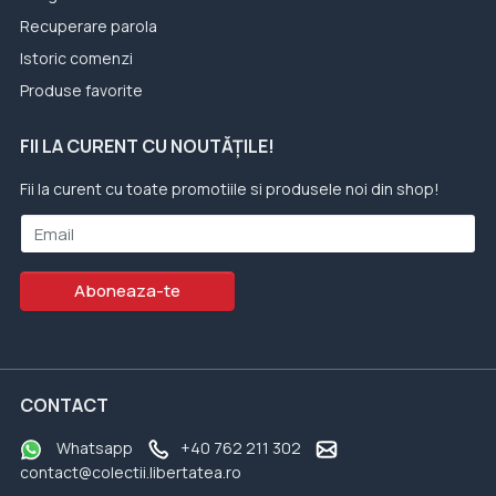
Recuperare parola
Istoric comenzi
Produse favorite
FII LA CURENT CU NOUTĂȚILE!
Fii la curent cu toate promotiile si produsele noi din shop!
Email
Aboneaza-te
CONTACT
Whatsapp
+40 762 211 302
contact@colectii.libertatea.ro