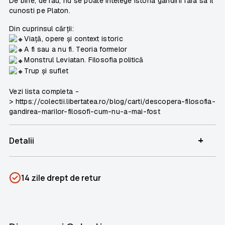
De bine, de rau, nu se poate intelege istoria gandirii fara sa il
cunosti pe Platon.
Din cuprinsul cărții:
Viață, opere și context istoric
A fi sau a nu fi. Teoria formelor
Monstrul Leviatan. Filosofia politică
Trup și suflet
Vezi lista completa
-
> https://colectii.libertatea.ro/blog/carti/descopera-filosofia-
gandirea-marilor-filosofi-cum-nu-a-mai-fost
+
Detalii
SKU
PSIN-03652
14 zile drept de retur
Categorii
Descoperă Filosofia
Brand
Colectii Libertatea