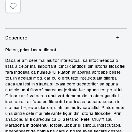
+
Descriere
Platon, primul mare filosof .
Daca le‑am cere mai multor intelectuali sa intocmeasca o
lista a celor mai importanti cinci ganditori din istoria filosofiei,
fara indoiala ca numele lui Platon ar aparea aproape peste
tot. In acelasi mod, dar cu o greutate intelectuala diferita,
daca am iesi in strada si le‑am cere trecatorilor sa spuna
numele unui filosof, marea majoritate l‑ar spune tot pe al lui.
Oricare ar fi valoarea unui vot democratic in sfera gandirii –
idee care l‑ar face pe filosoful nostru sa se rasuceasca in
mormant –, este clar ca, dintr‑un motiv sau altul, Platon este
una dintre cele mai relevante figuri din istoria filosofiei. Prin
analogie, ar fi oarecum ca Di Stefano, Pelé, Cruyff sau
Maradona in domeniul fotbalului: pur si simplu, indiscutabil.
Independent de opinia pe care o poate avea fiecare despre