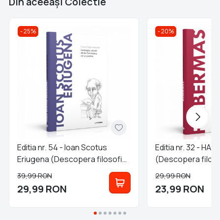
Din aceeaşi Colectie
25%
20%
Editia nr. 54 - Ioan Scotus
Editia nr. 32 - H
Eriugena (Descopera filosofia
(Descopera filoso
- repunere)
39,99
RON
29,99
RON
29,99
RON
23,99
RON