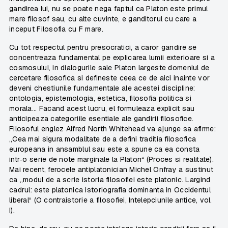
gandirea lui, nu se poate nega faptul ca Platon este primul
mare filosof sau, cu alte cuvinte, e ganditorul cu care a
inceput Filosofia cu F mare.
Cu tot respectul pentru presocratici, a caror gandire se
concentreaza fundamental pe explicarea lumii exterioare si a
cosmosului, in dialogurile sale Platon largeste domeniul de
cercetare filosofica si defineste ceea ce de aici inainte vor
deveni chestiunile fundamentale ale acestei discipline:
ontologia, epistemologia, estetica, filosofia politica si
morala... Facand acest lucru, el formuleaza explicit sau
anticipeaza categoriile esentiale ale gandirii filosofice.
Filosoful englez Alfred North Whitehead va ajunge sa afirme:
„Cea mai sigura modalitate de a defini traditia filosofica
europeana in ansamblul sau este a spune ca ea consta
intr‑o serie de note marginale la Platon“ (Proces si realitate).
Mai recent, ferocele antiplatonician Michel Onfray a sustinut
ca „modul de a scrie istoria filosofiei este platonic. Largind
cadrul: este platonica istoriografia dominanta in Occidentul
liberal“ (O contraistorie a filosofiei, Intelepciunile antice, vol.
I).