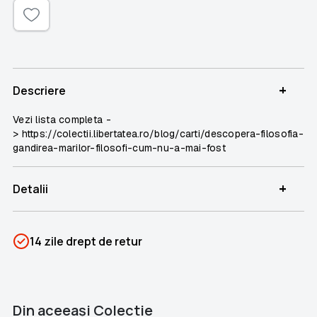
+
Descriere
Vezi lista completa
-
> https://colectii.libertatea.ro/blog/carti/descopera-filosofia-
gandirea-marilor-filosofi-cum-nu-a-mai-fost
+
Detalii
SKU
PSIN-03933
14 zile drept de retur
Categorii
Descoperă Filosofia
Brand
Colectii Libertatea
Din aceeaşi Colectie