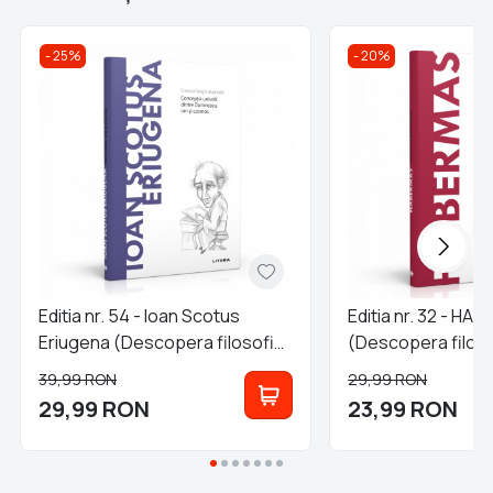
25%
20%
Editia nr. 54 - Ioan Scotus
Editia nr. 32 - H
Eriugena (Descopera filosofia
(Descopera filoso
- repunere)
39,99
RON
29,99
RON
29,99
RON
23,99
RON