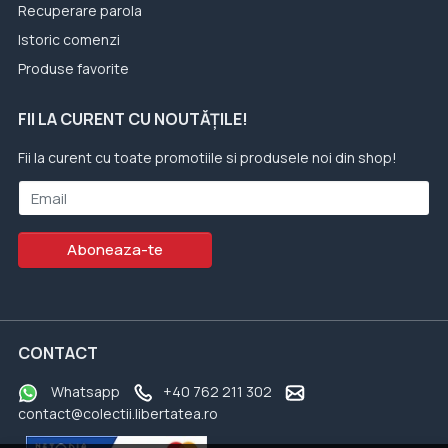
Recuperare parola
Istoric comenzi
Produse favorite
FII LA CURENT CU NOUTĂȚILE!
Fii la curent cu toate promotiile si produsele noi din shop!
Email
Aboneaza-te
CONTACT
Whatsapp
+40 762 211 302
contact@colectii.libertatea.ro